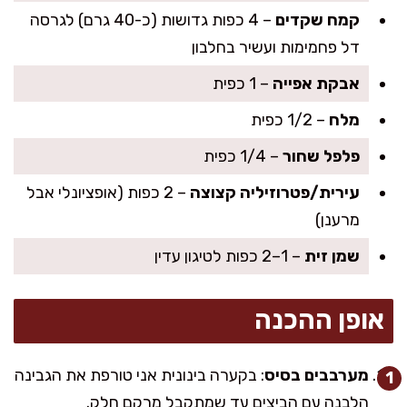
קמח שקדים
– 4 כפות גדושות (כ-40 גרם) לגרסה
דל פחמימות ועשיר בחלבון
אבקת אפייה
– 1 כפית
מלח
– 1/2 כפית
פלפל שחור
– 1/4 כפית
עירית/פטרוזיליה קצוצה
– 2 כפות (אופציונלי אבל
מרענן)
שמן זית
– 1–2 כפות לטיגון עדין
אופן ההכנה
מערבבים בסיס
: בקערה בינונית אני טורפת את הגבינה
הלבנה עם הביצים עד שמתקבל מרקם חלק.