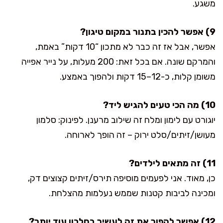
משגע.
9) אפשר להכין בתנור במקום טיגון?
אפשר, אבל אז זה כבר לא מתכון “10 דקות” באמת,
והמרקם שונה. אם בכל זאת: 200 מעלות, על נייר אפייה
משומן קלות, כ-12–15 דקות ולהפוך באמצע.
10) מה הכי טעים להגיש ליד?
יוגורט עם לימון ומלח זה שילוב מרענן. לפינוק: סלמון
מעושן/זיתים/סלט ירוק – זה הופך לארוחה.
11) זה מתאים לילדים?
כן, מאוד. אני לפעמים מוסיפה תירס/זיתים קצוצים דק,
ומכינה לביבות קטנות שממש נעלמות מהצלחת.
12) אפשר להפוך את זה לעשיר בחלבון עוד יותר?