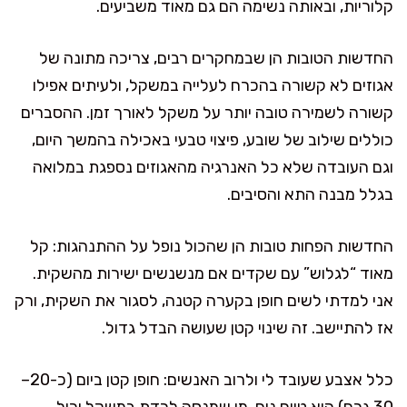
קלוריות, ובאותה נשימה הם גם מאוד משביעים.
החדשות הטובות הן שבמחקרים רבים, צריכה מתונה של
אגוזים לא קשורה בהכרח לעלייה במשקל, ולעיתים אפילו
קשורה לשמירה טובה יותר על משקל לאורך זמן. ההסברים
כוללים שילוב של שובע, פיצוי טבעי באכילה בהמשך היום,
וגם העובדה שלא כל האנרגיה מהאגוזים נספגת במלואה
בגלל מבנה התא והסיבים.
החדשות הפחות טובות הן שהכול נופל על ההתנהגות: קל
מאוד “לגלוש” עם שקדים אם מנשנשים ישירות מהשקית.
אני למדתי לשים חופן בקערה קטנה, לסגור את השקית, ורק
אז להתיישב. זה שינוי קטן שעושה הבדל גדול.
כלל אצבע שעובד לי ולרוב האנשים: חופן קטן ביום (כ-20–
30 גרם) הוא טווח נוח. מי שמנסה לרדת במשקל יכול