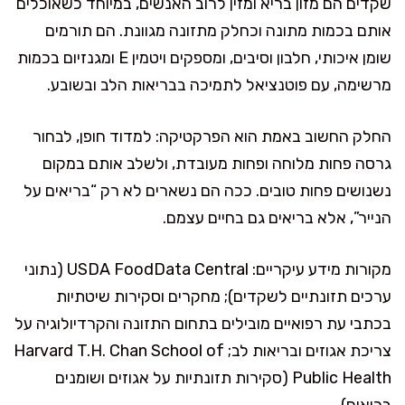
שקדים הם מזון בריא ומזין לרוב האנשים, במיוחד כשאוכלים
אותם בכמות מתונה וכחלק מתזונה מגוונת. הם תורמים
שומן איכותי, חלבון וסיבים, ומספקים ויטמין E ומגנזיום בכמות
מרשימה, עם פוטנציאל לתמיכה בבריאות הלב ובשובע.
החלק החשוב באמת הוא הפרקטיקה: למדוד חופן, לבחור
גרסה פחות מלוחה ופחות מעובדת, ולשלב אותם במקום
נשנושים פחות טובים. ככה הם נשארים לא רק “בריאים על
הנייר”, אלא בריאים גם בחיים עצמם.
מקורות מידע עיקריים: USDA FoodData Central (נתוני
ערכים תזונתיים לשקדים); מחקרים וסקירות שיטתיות
בכתבי עת רפואיים מובילים בתחום התזונה והקרדיולוגיה על
צריכת אגוזים ובריאות לב; Harvard T.H. Chan School of
Public Health (סקירות תזונתיות על אגוזים ושומנים
בריאים).