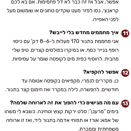
אפשר, אבל אז זה כבר לא דל פחמימות. אם בא לכם
קראנצ׳, נסו לפזר מעט שקדים טחונים או שומשום מעל
לפני האפייה.
איך מחממים מחדש בלי לייבש?
אני מחממת בתנור 170 מעלות ל-6–8 דק' עם כיסוי
רופף בנייר כסף, או במיקרו בפולסים קצרים. טיפ שלי
מהבית: להוסיף כפית מים לקופסה שומר על עסיסיות.
אפשר להקפיא?
כן. מקררים לגמרי, מקפיאים בקופסה אטומה עד
חודשיים. להפשרה, לילה במקרר ואז חימום קצר בתנור.
עם מה מגישים כדי להפוך את זה לארוחה שלמה?
בימים “מרענן”: סלט ירקות קצוץ וטחינה. כשבא לי משהו
של אמא: אורז או תפוחי אדמה בתנור ליד, ואז זו ארוחה
משפחתית וממכרת.