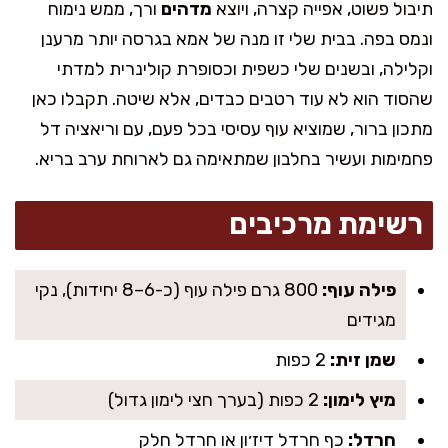
תיבול פשוט, אפייה קצרה, ויוצא
מדהים
ורך, ממש נימוח
ונמס בפה. בבית שלי זו מנה של אמא בגרסה יותר מרענן
וקלילה, ובשנים שלי כשפית וכסופרת קולינרית למדתי
שהסוד הוא לא עוד רטבים כבדים, אלא שיטה. תקבלו כאן
מתכון ברור, שמוציא עוף עסיסי בכל פעם, עם וריאציה דל
פחמימות ועשיר בחלבון שמתאימה גם לארוחת ערב בריא.
רשימת מרכיבים
פילה עוף:
800 גרם פילה עוף (כ-6–8 יחידות), נקי
מגידים
שמן זית:
2 כפות
מיץ לימון:
2 כפות (בערך חצי לימון גדול)
חרדל:
כף חרדל דיז׳ון או חרדל חלק