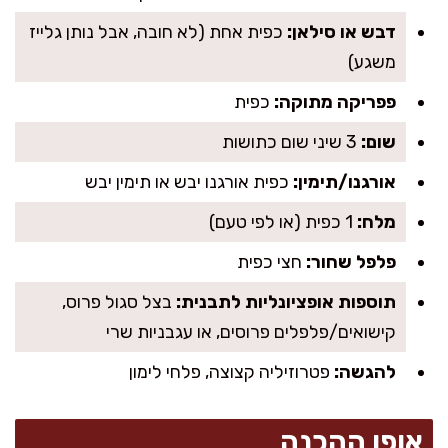
דבש או סילאן:
כפית אחת (לא חובה, אבל נותן גלייז
משגע)
פפריקה מתוקה:
כפית
שום:
3 שיני שום כתושות
אורגנו/תימין:
כפית אורגנו יבש או תימין יבש
מלח:
1 כפית (או לפי טעם)
פלפל שחור:
חצי כפית
תוספות אופציונליות לתבנית:
בצל סגול פרוס,
קישואים/פלפלים פרוסים, או עגבניות שרי
להגשה:
פטרוזיליה קצוצה, פלחי לימון
אופן ההכנה