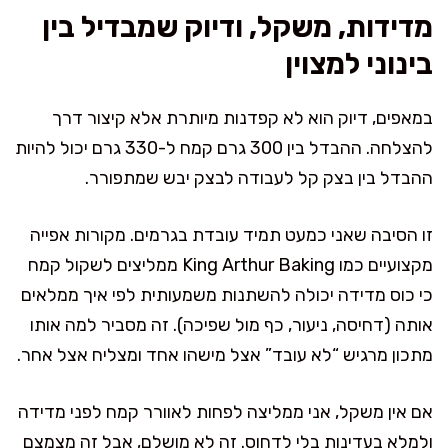
מדידות, משקל, ודיוק שמבדיל בין
בינוני למצוין
במאפים, דיוק הוא לא קפדנות מיותרת אלא קיצור דרך
להצלחה. ההבדל בין 300 גרם קמח ל-330 גרם יכול להיות
ההבדל בין בצק קל לעבודה לבצק יבש שמתפורר.
זו הסיבה שאני כמעט תמיד עובדת בגרמים. מקורות אפייה
מקצועיים כמו King Arthur Baking ממליצים לשקול קמח
כי כוס מדידה יכולה להשתנות משמעותית לפי איך ממלאים
אותה (דחיסה, ניעור, כף מול שפיכה). זה מסביר למה אותו
מתכון מרגיש “לא עובד” אצל מישהו אחד ומצליח אצל אחר.
אם אין משקל, אני ממליצה לפחות לאוורר קמח לפני מדידה
ולמלא בעדינות בלי לדחוס. זה לא מושלם, אבל זה מצמצם