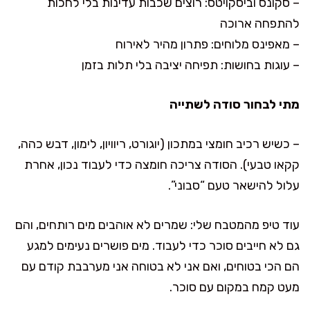
– סקונס וביסקויטס: רוצים שכבות עדינות בלי לחכות
להתפחה ארוכה
– מאפינס מלוחים: פתרון מהיר לאירוח
– עוגות בחושות: תפיחה יציבה בלי תלות בזמן
מתי לבחור סודה לשתייה
– כשיש רכיב חומצי במתכון (יוגורט, ריוויון, לימון, דבש כהה,
קקאו טבעי). הסודה צריכה חומצה כדי לעבוד נכון, אחרת
עלול להישאר טעם “סבוני”.
עוד טיפ מהמטבח שלי: שמרים לא אוהבים מים רותחים, והם
גם לא חייבים סוכר כדי לעבוד. מים פושרים נעימים למגע
הם הכי בטוחים, ואם אני לא בטוחה אני מערבבת קודם עם
מעט קמח במקום עם סוכר.