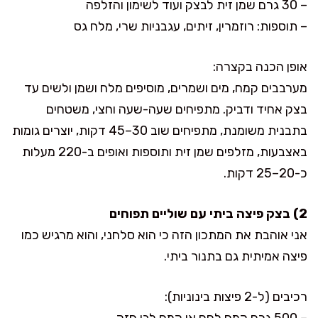
– 30 גרם שמן זית לבצק ועוד לשימון והזלפה
– תוספות: רוזמרין, זיתים, עגבניות שרי, מלח גס
אופן הכנה בקצרה:
מערבבים קמח, מים ושמרים, מוסיפים מלח ושמן ולשים עד
בצק אחיד ודביק. מתפיחים שעה-שעה וחצי, משטחים
בתבנית משומנת, מתפיחים שוב 30–45 דקות, יוצרים גומות
באצבעות, מזלפים שמן זית ותוספות ואופים ב-220 מעלות
כ-20–25 דקות.
2) בצק פיצה ביתי עם שוליים תפוחים
אני אוהבת את המתכון הזה כי הוא סלחני, והוא מרגיש כמו
פיצה אמיתית גם בתנור ביתי.
רכיבים (ל-2 פיצות בינוניות):
– 500 גרם קמח לחם או קמח לבן חזק