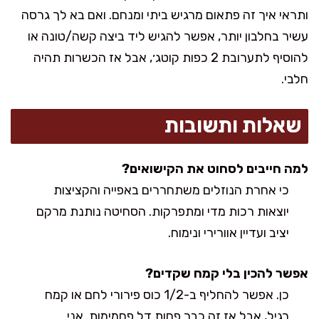
ותראי איך זה פתאום מרגיש ביתי ומנחם. ואם בא לך גרסה
עשיר בחלבון יותר, אפשר להגיש ליד ביצה קשה/טונה או
להוסיף לתערובת 2 כפות קוטג׳, אבל אז הכשרות תהיה
חלבי.
שאלות ותשובות
למה חייבים לסחוט את הקישואים?
כי אחרת הנוזלים משתחררים באפייה והקציצות
יוצאות רכות מדי ומתפרקות. הסחיטה נותנת מרקם
יציב ועדיין אוורירי ונימוח.
אפשר להכין בלי קמח שקדים?
כן. אפשר להחליף ב-1/2 כוס פירורי לחם או קמח
רגיל, אבל אז זה כבר פחות דל פחמימות. אני