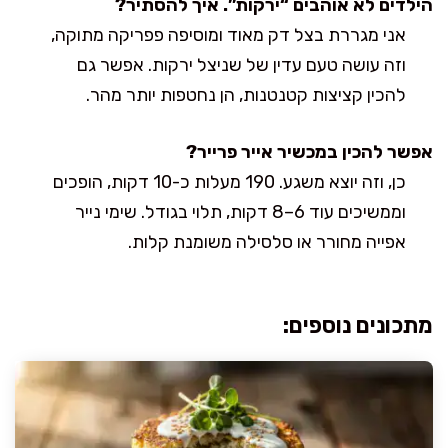
הילדים לא אוהבים “ירקות”. איך להסתיר?
אני מגררת בצל דק מאוד ומוסיפה פפריקה מתוקה,
וזה עושה טעם עדין של שניצל ירקות. אפשר גם
להכין קציצות קטנטנות, הן נחטפות יותר מהר.
אפשר להכין במכשיר אייר פרייר?
כן, וזה יוצא משגע. 190 מעלות כ-10 דקות, הופכים
וממשיכים עוד 6–8 דקות, תלוי בגודל. שימי נייר
אפייה מחורר או סלסילה משומנת קלות.
מתכונים נוספים: