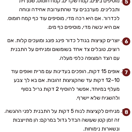
מוסיפים ביצים, קמח שקדים, קמח חומוס, שמן זית
ותבלינים. מערבבים עד שהתערובת אחידה ונוחה
לכדרור. אם היא רכה מדי, מוסיפים עוד כף קמח חומוס.
אם היא יבשה מדי, מוסיפים כף מים.
יוצרים קציצות בגודל כדור פינג פונג ומועכים קלות. אם
רוצים, טובלים צד אחד בשומשום ומניחים על התבנית
עם הצד המצופה כלפי מעלה.
אופים 15 דקות, הופכים בעדינות עם מרית ואופים עוד
10–12 דקות עד שהקציצות זהובות. אם בא לך צבע
מעלף במיוחד, אפשר להוסיף 2 דקות גריל בסוף
ולהשגיח שלא יישרף.
מניחים לקציצות לנוח 5 דקות על התבנית לפני ההגשה.
זה זמן קטן שעושה הבדל גדול במרקם: הן מתייצבות
ונשארות נימוחות.