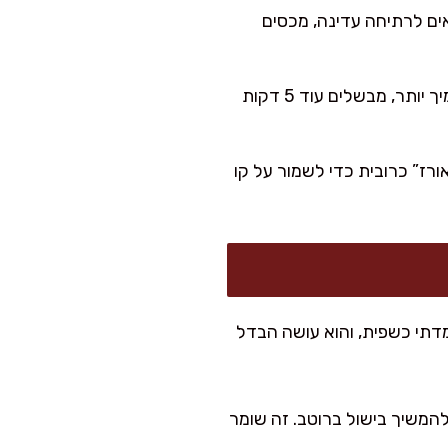
ם לרתיחה עדינה, מכסים
הקציצות מוכנות כשהן מרגישות יציבות והרוטב מסמיך. אם בא לכם רוטב סמיך יותר, מבשלים עוד 5 דקות
ורז” כרובית כדי לשמור על קו
דתי כשפית, והוא עושה הבדל
המשיך בישול ברוטב. זה שומר