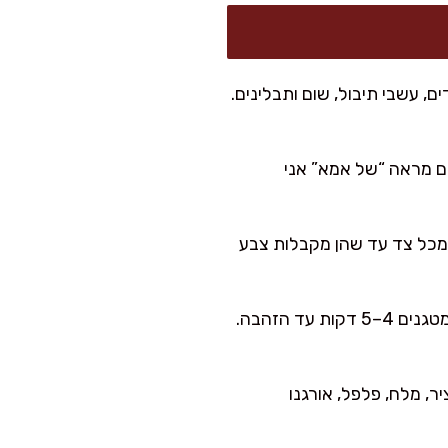
, עשבי תיבול, שום ותבלינים.
בגודל אגוז גדול (כ-3–4 ס"מ). אם רוצים מראה “של אמא” אני
ן זית במחבת רחבה. משחימים את הקציצות 1–2 דקות מכל צד עד שהן מקבלות צבע
באותה מחבת (זה הסוד לטעם מעלף) מוסיפים 2 כפות שמן זית, בצל קצוץ ומטגנים 4–5 דקות עד הזהבה.
ר, מלח, פלפל, אורגנו