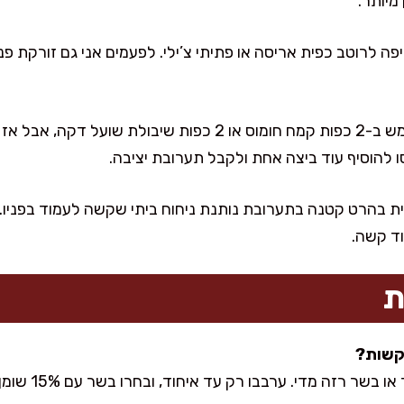
מיותר.
ה לרוטב כפית אריסה או פתיתי צ’ילי. לפעמים אני גם זורקת פנ
אין קמח שקדים? אפשר להשתמש ב-2 כפות קמח חומוס או 2 כפות 
 להוסיף עוד ביצה אחת ולקבל תערובת יציבה.
ת בהרט קטנה בתערובת נותנת ניחוח ביתי שקשה לעמוד בפניו
וד קשה.
ת
די. ערבבו רק עד איחוד, ובחרו בשר עם 15% שומן כדי לקבל תוצאה נמס בפה.