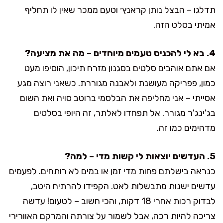
תדלגו – הבצל נותן קראנץ׳ וטעם ממכר שאין לו תחליף
אמיתי בסלט הזה.
4. בא לי להכניס טעמים מיוחדים – מה את מציעה?
אם אתם אוהבים סלטים בסגנון מזרח תיכון, הוסיפו מעט
כמון, פפריקה מעושנת ולאבנה מגוררת. כשאני רוצה מגע
אסייתי – אני מחליפה את הבלסמי ברוטב סויה ואת השום
בג'ינג'ר מגורר. אל תפחדו לאלתר, זה היופי בסלטים
מדהימים כמו זה.
5. העדשים יוצאות לי קשות מדי – למה?
כנראה בישלתם פחות מדי זמן או במים לא רותחים. לפעמים
עדשים ישנות מתבשלות לאט. הקפידו להרתיח היטב,
לבדוק רכות אחרי 18 דקות, והכי חשוב – לטעום! עדשה
צריכה להיות רכה, אבל לשמור על צורתה והמרקם האוורירי