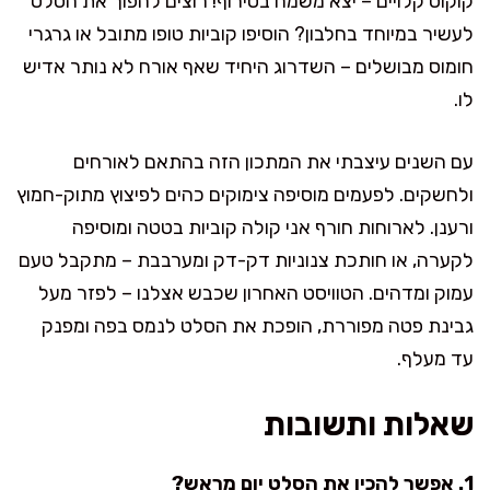
קוקוס קלויים – יצא משמח בטירוף! רוצים להפוך את הסלט
לעשיר במיוחד בחלבון? הוסיפו קוביות טופו מתובל או גרגרי
חומוס מבושלים – השדרוג היחיד שאף אורח לא נותר אדיש
לו.
עם השנים עיצבתי את המתכון הזה בהתאם לאורחים
ולחשקים. לפעמים מוסיפה צימוקים כהים לפיצוץ מתוק-חמוץ
ורענן. לארוחות חורף אני קולה קוביות בטטה ומוסיפה
לקערה, או חותכת צנוניות דק-דק ומערבבת – מתקבל טעם
עמוק ומדהים. הטוויסט האחרון שכבש אצלנו – לפזר מעל
גבינת פטה מפוררת, הופכת את הסלט לנמס בפה ומפנק
עד מעלף.
שאלות ותשובות
1. אפשר להכין את הסלט יום מראש?