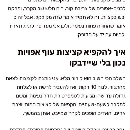
לבנים-אפורים של צריבת קור, ריח חלש של מקרר, ומרקם
יבש בקצוות. זה לא תמיד אומר שזה מקולקל, אבל זה כן
אומר שהחוויה פחות נעימה, ולכן אני מעדיפה לתייג תאריך
ולהיות עם יד על הדופק.
איך להקפיא קציצות עוף אפויות
נכון בלי שיידבקו
השלב הכי חשוב הוא קירור מלא. אני נותנת לקציצות לצאת
מהתנור, לנוח 10 דקות, ואז להעביר לרשת או לצלחת
גדולה עד שהן מגיעות לטמפרטורת חדר נעימה, ומשם
למקרר לשעה-שעתיים. הקפאה של קציצות חמות יוצרת
אדים, והאדים הופכים לקרח שמייבש אותן בהמשך.
אחר כך אני עובדת בשיטה של “הקפאה מהירה”: מסדרת