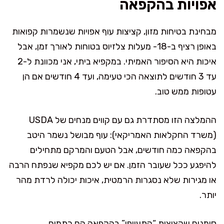
אפויות בהקפאה
מבחינת בטיחות מזון, קציצות עוף אפויות שנשמרות קפואות
באופן רציף ב-18- מעלות צלזיוס בטוחות לאורך זמן, אבל
איכות היא הסיפור האמיתי. במקפיא ביתי, אני מכוונת ל-2
עד 3 חודשים לתוצאה הכי טעימה, ועד 4 חודשים אם הן
עטופות ממש טוב.
ההמלצה הזו מסתדרת גם עם קווים מנחים של USDA
(משרד החקלאות האמריקאי): עוף מבושל נשמר היטב
בהקפאה כמה חודשים, אבל הטעם והמרקם מתחילים
להיפגע ככל שעובר הזמן. אם יש לכם מקפיא שנפתח הרבה
או מגירות שלא נסגרות הרמטית, איכות יכולה לרדת מהר
יותר.
סימנים שקציצות “התעייפו” בהקפאה הם כתמים