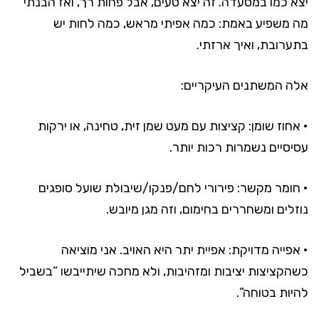
יצא כמו במסעדה. זה יצא טעים, אבל פחות רך, ואז הבנתי
מה משפיע באמת: כמה אפיתי מראש, כמה לחות יש
בתערובת, ואיך ארזתי.
אלה המשתנים העיקריים:
• אחוז שומן: קציצות עם מעט שמן זית, טחינה, או ירקות
עסיסיים נשמרות רכות יותר.
• חומר מקשר: פירורי לחם/פנקו/שיבולת שועל סופגים
נוזלים ומשחררים בחימום, וזה מגן מיובש.
• אפייה מדויקת: אפיית יתר היא האויב. אני מוציאה
כשהקציצות יציבות ומזהיבות, ולא מחכה שיתייבשו “בשביל
להיות בטוחה”.