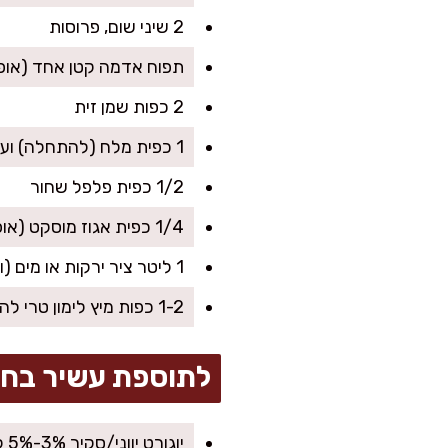
2 שיני שום, פרוסות
תפוח אדמה קטן אחד (אופציונלי, ליותר 
2 כפות שמן זית
1 כפית מלח (להתחלה) ועוד לפי הטעם
1/2 כפית פלפל שחור
1/4 כפית אגוז מוסקט (אופציונלי, אבל עושה את זה משגע)
1 ליטר ציר ירקות או מים (ואפשר להוסיף עוד לפי סמיכות)
1-2 כפות מיץ לימון טרי להגשה (נותן טאץ' מרענן)
לתוספת עשיר בחל
יוגורט יווני/סקיר 3%-5% להגשה (חלבי)