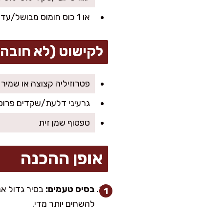
או 1 כוס חומוס מבושל/עדשים לבישול בתוך המרק (פרווה)
לקישוט (לא חובה)
פטרוזיליה קצוצה או שמיר
גרעיני דלעת/שקדים פרוסי
טפטוף שמן זית
אופן ההכנה
בסיס טעמים:
להשחים יותר מדי.