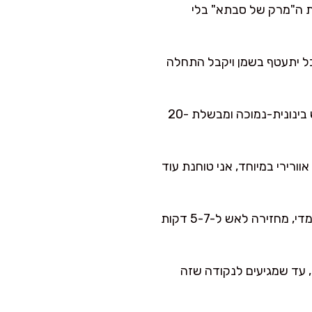
ר מריחים את ה"מרק של סבתא" בלי
ל יתעטף בשמן ויקבל התחלה
מוסיפה ציר/מים, מלח, פלפל ואגוז מוסקט. מביאה לרתיחה, ואז מנמיכה לאש בינונית-נמוכה ומבשלת 20-
רירי במיוחד, אני טוחנת עוד
אם יצא סמיך מדי, מוסיפה עוד קצת מים רותחים/ציר ומערבבת. אם יצא דליל מדי, מחזירה לאש ל-5-7 דקות
 עד שמגיעים לנקודה שזה