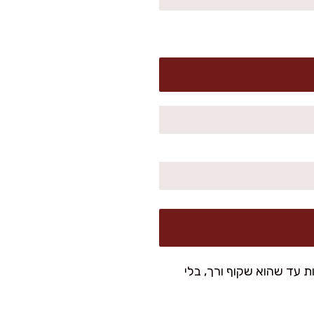
י מחממת שמן זית על אש בינונית. מוסיפה בצל ומטגנת 6-8 דקות עד שהוא שקוף ורך, בלי