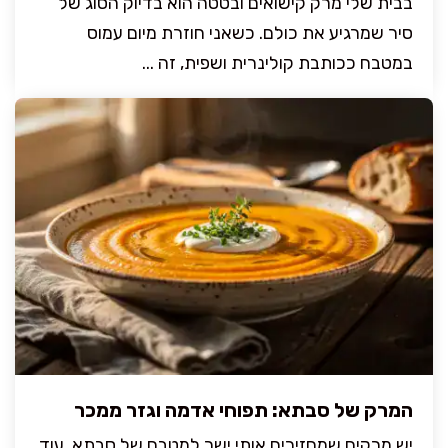
בבית שלי מרק קישואים ובטטה הוא בדיוק הסוג של
סיר שמרגיע את כולם. כשאני חוזרת מיום עמוס
במטבח ככותבת קולינרית ושפית, זה ...
המרק של סבתא: תפוחי אדמה וגזר ממכר
יש מרקים שמחזירים אותי ישר למטבח של סבתא, עוד