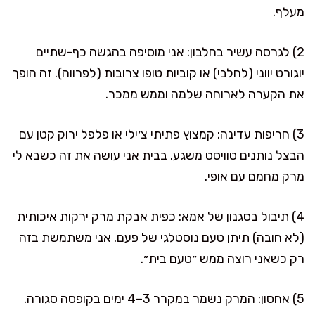
מעלף.
2) לגרסה עשיר בחלבון: אני מוסיפה בהגשה כף-שתיים
יוגורט יווני (לחלבי) או קוביות טופו צרובות (לפרווה). זה הופך
את הקערה לארוחה שלמה וממש ממכר.
3) חריפות עדינה: קמצוץ פתיתי צ׳ילי או פלפל ירוק קטן עם
הבצל נותנים טוויסט משגע. בבית אני עושה את זה כשבא לי
מרק מחמם עם אופי.
4) תיבול בסגנון של אמא: כפית אבקת מרק ירקות איכותית
(לא חובה) תיתן טעם נוסטלגי של פעם. אני משתמשת בזה
רק כשאני רוצה ממש ״טעם בית״.
5) אחסון: המרק נשמר במקרר 3–4 ימים בקופסה סגורה.