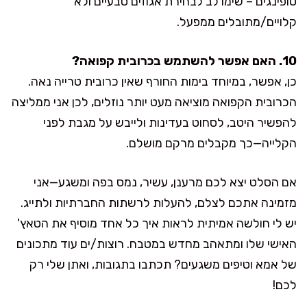
טופינגים – שימו לב לבחירת אגוזים טבעיים ולא
קלויים/מתובלים ממפעל.
10. האם אפשר להשתמש בכרובית קפואה?
כן, אפשר, במיוחד בימות החורף שאין כרובית טרייה נאה.
הכרובית הקפואה מוציאה מעט יותר נוזלים, לכן אני ממליצה
להפשיר היטב, לסחוט בעדינות ולייבש על מגבת לפני
הקלייה—כך מקבלים מרקם מושלם.
אם הסלט יצא לכם מרענן, עשיר, נמס בפה ומשגע—אני
מזמינה אתכם לצלם, להעלות לרשתות החברתיות ולתייג.
יש לי חולשה אמיתית לראות איך כל אחד מוסיף את הטאץ'
האישי שלו ומתאהב מחדש במטבח. רוצות/ים עוד מתכונים
של אמא וטיפים משגעים? תכתבו בתגובות, ואתן שלי רק
לכם!