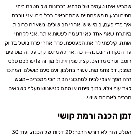
שמביא איתו טעמים של סבתא, זכרונות של מטבח ביתי
חמים ורגעים משפחתיים שמתחבאים בכל ביס. אני זוכרת
איך מדי פעם, בימי שישי אחרי הבישולים, נשארה כרובית
מיותרת שאף אחד לא ידע מה לעשות איתה. אני לקחתי
אותה, קילפתי לה את המעטפת, פרח אחרי פרח בושל בדיוק
עד הנקודה הנכונה—רכה, אך לא מתפרקת. על זה מוסיפים
רוטב יוגורט מדהים, קצת שמן זית ולימון, והופ! יש לכם סלט
מפנק, דל פחמימות, עשיר בחלבון, ועם טעם מושלם. המתכון
הזה הפך אצלי לבית למתכוני הבית הכי ממכרים—מוגש
לצד עוף צלוי, בתוך פיתה או סתם כנישנוש מעלף כשבאים
חברים לארוחת שישי.
זמן הכנה ורמת קושי
הסלט הזה לא דורש הרבה: 20 דקות של הכנה, ועוד 30