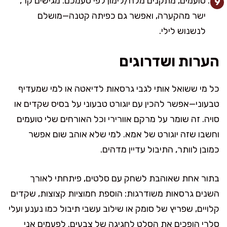
טועמים, מתקנים מלח/לימון לפי טעמכם. מגישים קר,
ישר מהקערה, ואפשר גם כפיתה קטנה—מושלם
לנשנוש לילי.
הערות ושדרוגים
כל מי ששואל אותי לגבי גרסאות לדיאטה או למי שמעדיף
טבעוני—אפשר להכין עם יוגורט טבעוני על בסיס שקדים או
סויה. זה שומר על מרקם אוורירי וכל האורחים שלי טועמים
וחשבו שזה יוגורט של אמא. למי שלא אוהב שום אפשר
כמובן לוותר, התיבול עדיין מדהים.
בתור אחת שאוהבת לשחק עם סלטים, פיתחתי לאורך
השנים גרסאות משודרגות: הוספת חמוציות קצוצות, שקדים
קלויים, שפריץ של סומק או שילוב עשבי תיבול כמו נענע ועלי
סלרי הופכים את הסלט לחגיגה של צבעים. לפעמים אני