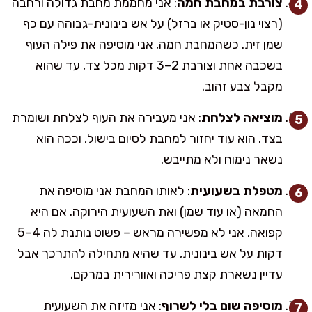
צורבת במחבת חמה
: אני מחממת מחבת גדולה ורחבה
(רצוי נון-סטיק או ברזל) על אש בינונית-גבוהה עם כף
שמן זית. כשהמחבת חמה, אני מוסיפה את פילה העוף
בשכבה אחת וצורבת 2–3 דקות מכל צד, עד שהוא
מקבל צבע זהוב.
מוציאה לצלחת
: אני מעבירה את העוף לצלחת ושומרת
בצד. הוא עוד יחזור למחבת לסיום בישול, וככה הוא
נשאר נימוח ולא מתייבש.
מטפלת בשעועית
: לאותו המחבת אני מוסיפה את
החמאה (או עוד שמן) ואת השעועית הירוקה. אם היא
קפואה, אני לא מפשירה מראש – פשוט נותנת לה 4–5
דקות על אש בינונית, עד שהיא מתחילה להתרכך אבל
עדיין נשארת קצת פריכה ואוורירית במרקם.
מוסיפה שום בלי לשרוף
: אני מזיזה את השעועית