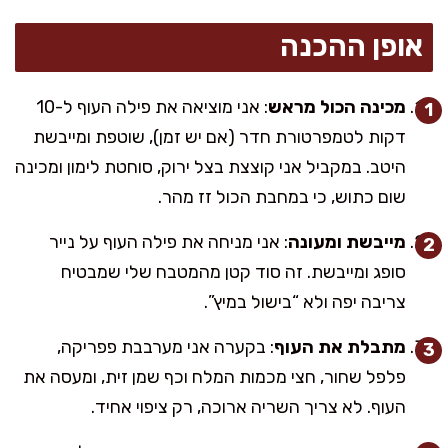
אופן ההכנה
מכינה הכול מראש
: אני מוציאה את פילה העוף ל-10
דקות לטמפרטורת חדר (אם יש זמן), שוטפת ומייבשת
היטב. במקביל אני קוצצת בצל ירוק, סוחטת לימון ומכינה
שום כתוש, כי במחבת הכול זז מהר.
מייבשת ומעונה
: אני מניחה את פילה העוף על נייר
סופג ומייבשת. זה סוד קטן מהמטבח שלי שמבטיח
צריבה יפה ולא “בישול במיץ”.
מתבלת את העוף
: בקערה אני מערבבת פפריקה,
פלפל שחור, חצי מכמות המלח וכף שמן זית, ומעסה את
העוף. לא צריך השריה ארוכה, רק ציפוי אחיד.