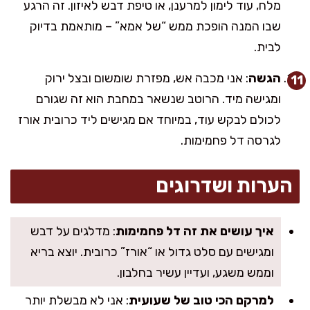
מלח, עוד לימון למרענן, או טיפת דבש לאיזון. זה הרגע
שבו המנה הופכת ממש “של אמא” – מותאמת בדיוק
לבית.
הגשה
: אני מכבה אש, מפזרת שומשום ובצל ירוק
ומגישה מיד. הרוטב שנשאר במחבת הוא זה שגורם
לכולם לבקש עוד, במיוחד אם מגישים ליד כרובית אורז
לגרסה דל פחמימות.
הערות ושדרוגים
איך עושים את זה דל פחמימות
: מדלגים על דבש
ומגישים עם סלט גדול או “אורז” כרובית. יוצא בריא
וממש משגע, ועדיין עשיר בחלבון.
למרקם הכי טוב של שעועית
: אני לא מבשלת יותר