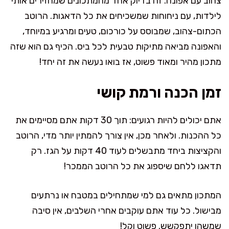
צהוב עם אפונה. זה בדיוק אחד מהמתכונים שמחזירים אותי
לילדות, עם ניחוחות שמשכיחים את כל הדאגות. הרוטב
הכתום-צהוב, שמבוסס על כורכום, טעים ומרגיע במיוחד,
והאפונה מביאה מתיקות טבעית לכל ביס. הכיף גם הוא שזה
מתכון מהיר ומאוד פשוט, אז בואו נעשה את זה יחד!
זמן הכנה ורמת קושי
אתם יכולים להיות רגועים: תוך 30 דקות אתם מסיימים את
כל ההכנות. ולאחר מכן, אין צורך להמתין יותר מדי, הרוטב
והקציצות ביחד מתבשלים לעוד 40 דקות על הגז. רק
תדאגו ללחם שיספוג את כל הרוטב הממכר!
המתכון מתאים גם למי שמתחילים במטבח או נרתעים
מבישול. כל עוד אתם עוקבים אחרי השלבים, אין סיבה
שמשהו יתפקשש. פשוט וקל!