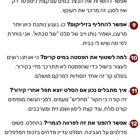
אפשר להשרות את הבצל במים עם קצת לימון 10 דק’
ואז לסנן, זה מרכך את העוקץ.
אפשר להחליף בזיליקום?
כן. נענע נותנת כיוון יותר
מרענן, ושמיר נותן וייב של סלט “של סבתא”. אני בוחרת
לפי מה שיש לי בבית.
למה לשטוף את הפסטה במים קרים?
כי אנחנו רוצים
לעצור בישול כדי שהפסטה לא תתרכך מדי בקירור.
בסלט קר זה אחד הסודות למרקם מושלם.
איך מתבלים נכון אם הסלט יוצא תפל אחרי קירור?
זה קורה כי הקור “מחליש” טעמים. לפני הגשה מוסיפים
קורט מלח, עוד קצת לימון ושמן זית ומערבבים.
אפשר להפוך את זה לפרווה לגמרי?
בהחלט. פשוט
מדלגים על הגבינה. הסלט עדיין מדהים בזכות הפלפלים