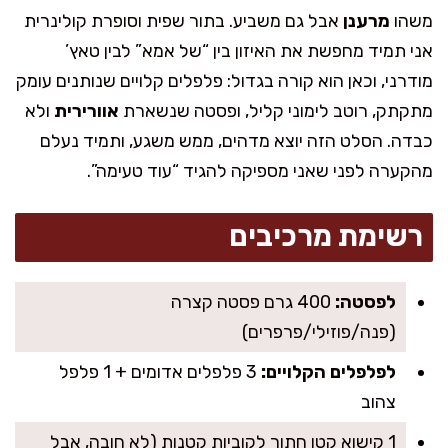
משהו
מרענן
אבל גם משביע. בתור שפית וסופרת קולינרית
אני תמיד מחפשת את האיזון בין “של אמא” לבין טאץ’
מודרני, וכאן הוא קורה בגדול: פלפלים קלויים שנותנים עומק
מתקתק, רוטב לימוני קליל, ופסטה שנשארת
אוורירית
ולא
כבדה. הסלט הזה יוצא מדהים, ממש משגע, ותמיד נעלם
מהקערה לפני שאני מספיקה להגיד “עוד טעימה”.
רשימת מרכיבים
לפסטה:
400 גרם פסטה קצרה
(פנה/פוזילי/פרפרים)
לפלפלים הקלויים:
3 פלפלים אדומים + 1 פלפל
צהוב
1 קישוא קטן חתוך לקוביות קטנות (לא חובה, אבל