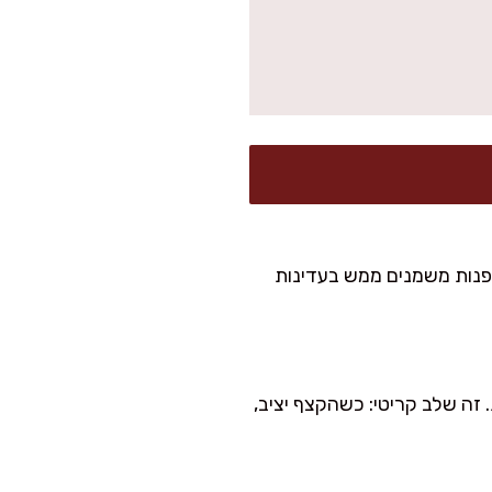
ואת הדפנות משמנים ממש בעדינות
 וסופר אוורירית. זה שלב קריטי: כשהקצף יציב,