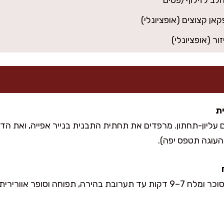
אן קצוצים (אופציונלי)
ור (אופציונלי)
 ל-170 מעלות חום עליון-תחתון. מרפדים את תחתית התבנית בנייר אפייה, 
עוגה תטפס יפה).
בקערת מיקסר מקציפים ביצים, סוכר ומלח 7–9 דקות עד תערובת בהירה, תפוחה