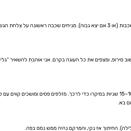
חותכים את עוגת הספוג לשתי שכבות (או 3 אם יצא גבוה). מניחים שכבה ראשונה
וב סירופ, ומצפים את כל העוגה בקרם. אני אוהבת להשאיר “גלים
מחממים 2–3 כפות ריבת חלב 10–15 שניות במיקרו כדי לרכך. מזלפים פסים ומושכי
ם בא.