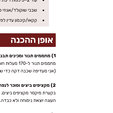
עוד 2–3 כפות ריבת חלב לזילוף/פסים
שבבי שוקולד/אגוזי פק
קקאו/קינמון עדין לפיז
אופן ההכנה
1) מחממים תנור ומכינים תבנית
מחממים תנור
(אני מעדיפה שכבה דקה כדי שה
2) מקציפים ביצים וסוכר לנפח
העוגה יוצאת נימוחה ולא כבדה.