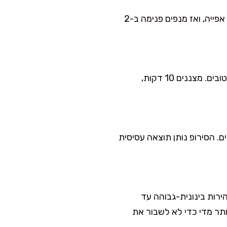
מוסיפים תמצית וניל ומערבלים עוד כמה שניות. בקערה נפרדת מערבבים קמח, קורנפלור ואבקת אפייה, ואז מנפים פנימה ב-2
מעבירים לתבנית ומשטחים בעדינות. אופים 25–32 דק׳, עד שקיסם יוצא עם פירורים לחים ולא רטובים. מצננים 10 דקות,
ם. הסירופ נותן תוצאה עסיסית
רות בינונית-גבוהה עד
תר מדי כדי לא לשבור את