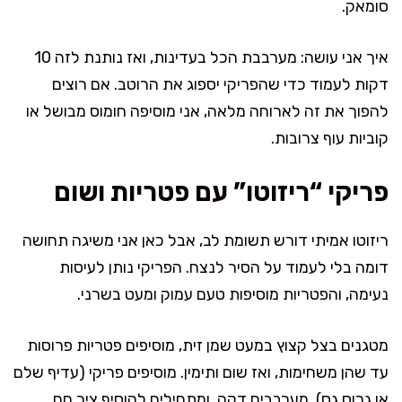
סומאק.
איך אני עושה: מערבבת הכל בעדינות, ואז נותנת לזה 10
דקות לעמוד כדי שהפריקי יספוג את הרוטב. אם רוצים
להפוך את זה לארוחה מלאה, אני מוסיפה חומוס מבושל או
קוביות עוף צרובות.
פריקי “ריזוטו” עם פטריות ושום
ריזוטו אמיתי דורש תשומת לב, אבל כאן אני משיגה תחושה
דומה בלי לעמוד על הסיר לנצח. הפריקי נותן לעיסות
נעימה, והפטריות מוסיפות טעם עמוק ומעט בשרני.
מטגנים בצל קצוץ במעט שמן זית, מוסיפים פטריות פרוסות
עד שהן משחימות, ואז שום ותימין. מוסיפים פריקי (עדיף שלם
או גרוס גס), מערבבים דקה, ומתחילים להוסיף ציר חם