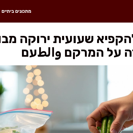
מתכונים ביתיים
קפיא שעועית ירוקה מב
ה על המרקם والطעם