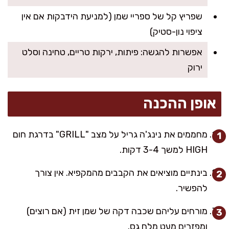
שפריץ קל של ספריי שמן (למניעת הידבקות אם אין
ציפוי נון-סטיק)
אפשרות להגשה: פיתות, ירקות טריים, טחינה וסלט
ירוק
אופן ההכנה
מחממים את נינג'ה גריל על מצב "GRILL" בדרגת חום
HIGH למשך 3-4 דקות.
בינתיים מוציאים את הקבבים מהמקפיא. אין צורך
להפשיר.
מורחים עליהם שכבה דקה של שמן זית (אם רוצים)
ומפזרים מעט מלח גס.