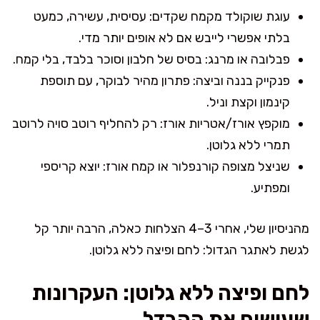
עוגת שוקולד מקמח שקדים: עסיסית, עשירה, כמעט
בלתי אפשרי לייבש אם לא אופים יותר מדי.
פבלובה או מרנג: בסיס של חלבון וסוכר בלבד, בלי קמח.
פנקייק בננה וביצה: פתרון מהיר לבוקר, עם תוספת
קינמון וקצת וניל.
מוקפץ אורז/אטריות אורז: רק להחליף רוטב סויה לרוטב
תמרי ללא גלוטן.
שניצל מצופה קורנפלור או קמח אורז: יוצא קריספי
ומפתיע.
מהניסיון שלי, אחרי 3–4 הצלחות כאלה, הרבה יותר קל
לגשת לאתגר הגדול: לחם ופיצה ללא גלוטן.
לחם ופיצה ללא גלוטן: העקרונות
שעושים את ההבדל