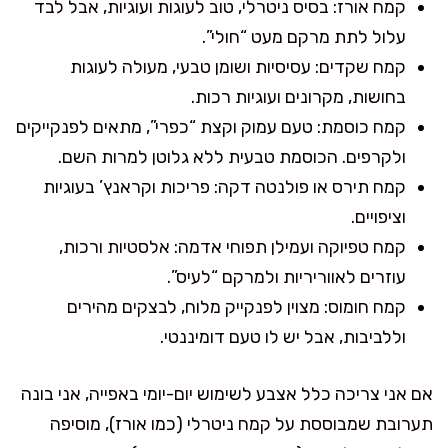
קמח אורז: בסיס ניטרלי, טוב לעוגות ועוגיות, אבל לבד
עלול לתת מרקם מעט “חולי”.
קמח שקדים: עסיסיות ושומן טבעי, מעולה לעוגות
בחושות, מקרונים ועוגיות רכות.
קמח כוסמת: טעם עמוק וקצת “כפרי”, מתאים לפנקייקים
ולקרפים. הכוסמת טבעית ללא גלוטן למרות השם.
קמח תירס או פולנטה דקה: פריכות וקראנץ’ בעוגיות
וציפויים.
קמח טפיוקה ועמילן תפוחי אדמה: אלסטיות ורכות,
עוזרים לאווריריות ולמרקם “לעיס”.
קמח חומוס: מצוין לפנקייק מלוח, לבצקים מהירים
וללביבות, אבל יש לו טעם דומיננטי.
אם אני צריכה כלל אצבע לשימוש יום-יומי באפייה, אני בונה
תערובת שמבוססת על קמח ניטרלי (כמו אורז), מוסיפה