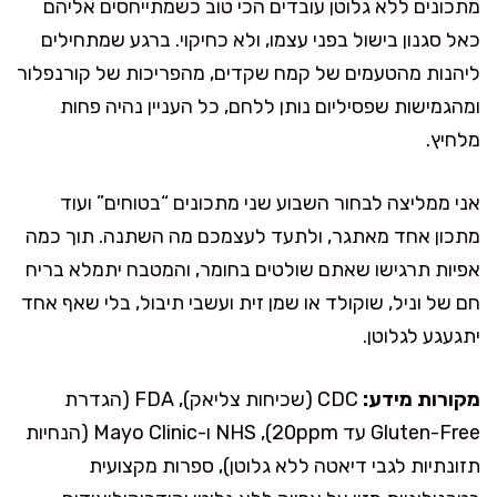
מתכונים ללא גלוטן עובדים הכי טוב כשמתייחסים אליהם
כאל סגנון בישול בפני עצמו, ולא כחיקוי. ברגע שמתחילים
ליהנות מהטעמים של קמח שקדים, מהפריכות של קורנפלור
ומהגמישות שפסיליום נותן ללחם, כל העניין נהיה פחות
מלחיץ.
אני ממליצה לבחור השבוע שני מתכונים “בטוחים” ועוד
מתכון אחד מאתגר, ולתעד לעצמכם מה השתנה. תוך כמה
אפיות תרגישו שאתם שולטים בחומר, והמטבח יתמלא בריח
חם של וניל, שוקולד או שמן זית ועשבי תיבול, בלי שאף אחד
יתגעגע לגלוטן.
מקורות מידע:
CDC (שכיחות צליאק), FDA (הגדרת
Gluten-Free עד 20ppm), NHS ו-Mayo Clinic (הנחיות
תזונתיות לגבי דיאטה ללא גלוטן), ספרות מקצועית