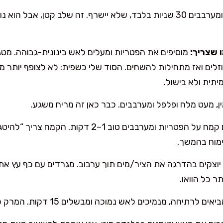
מוסיפים שום ומערבבים 30 שניות בלבד, שלא יישרף. זה שלב קטן, א
 שצריך:
וזלים ואז מתחילות להשחים. הסוד שלי כשפית: לא לצופף יותר 
תית ולא בישול.
ן, מעט מלח ופלפל ומערבבים. כבר כאן זה מריח משגע.
מפזרים קמח על הפטריות ומערבבים טוב 1–2 דקו
ימוח בהמשך.
יוצקים בהדרגה את הציר/מים תוך ערבוב. מגרדים עם כף עץ א
כל הוואו.
אים לרתיחה, מנמיכים לאש נמוכה ומבשלים 15 דקות. המרק כבר יהיה סמיך ועדין.