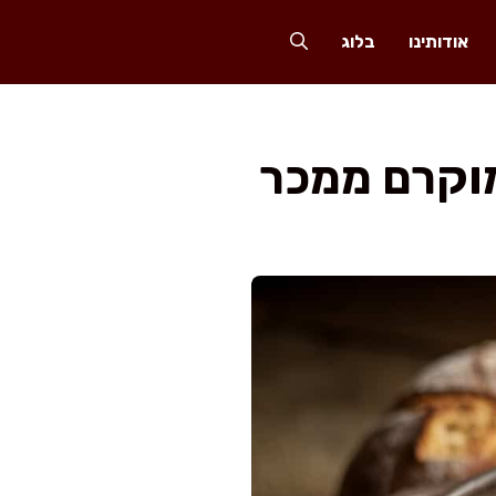
אודותינו
בלוג
וקרם ממכר