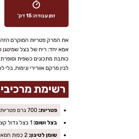
זמן עבודה: 15 דק'
את המרק פטריות המוקרם הזה אנ
אמא יחד: ריח של בצל שמיטגן 
כותבת מתכונים כשפית וסופרת 
לבין מרקם אוורירי ונימוח, בלי 
רשימת מרכיבי
פטריות:
700 גרם פטריות שמפיניון טריות פרוסות (אפשר חצי שמפיניון חצי פורטובלו לעומק טעם משגע)
בצל ושום:
1 בצל גדול קצוץ דק, 3 שיני שום כתושות
שומן לטיגון:
2 כפות חמאה + 1 כף שמן זית