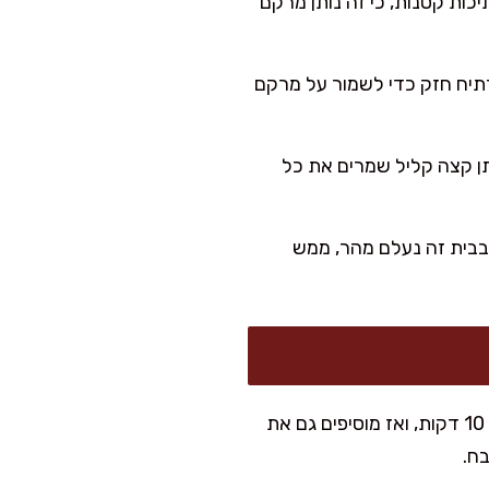
ות קטנות, כי זה נותן מרקם
ומערבבים. מחממים עוד 3–5 דקות, בלי להרתיח חזק כדי לשמור על מרקם
ותן קצה קליל שמרים את כל
 בבית זה נעלם מהר, ממש
אני אוהבת לשדרג את המרק עם תוספת של 1–2 פטריות פורצ׳יני מיובשות שמושרות במים חמים 10 דקות, ואז מוסיפים גם את
ח.