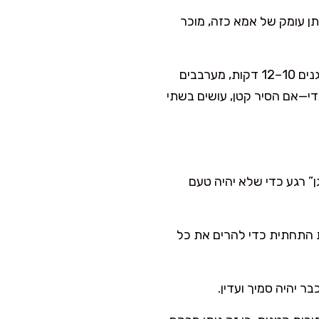
בל הוא נותן עומק של אמא כזה, מוכר
מוסיפים את הפטריות ומעלים לאש בינונית-גבוהה. מטגנים 10–12 דקות, מערבבים
מדי—אם הסיר קטן, עושים בשתי
ת. הקמח צריך “להיטגן” רגע כדי שלא יהיה טעם
ת התחתית כדי להרים את כל