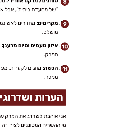
טוחנים למרקם אוורירי:
מכב
“של מסעדה ביתית”, אבל א
מקרימים:
מושלם.
איזון טעמים וסיום מרענן:
ט
המרק.
הגשה:
מוזגים לקערות, מפז
ממכר.
הערות ושדרוגי
מי ההשריה המסוננים לציר. זה