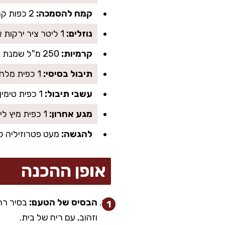
קמח להסמכה:
2 כפות קמח לבן (או קמח כוסמין)
נוזלים:
1 ליטר ציר ירקות או מים
קרמיות:
250 מ"ל שמנת מתוקה לבישול (או שמנת לבישול 15%)
תיבול בסיסי:
1 כפית מלח (להתחיל בחצי ולהוסיף בסוף), 1/2 כפית פלפל שחור
עשבי תיבול:
1 כפית טימין יבש או 1 כף טימין טרי
מגע אחרון:
1 כפית מיץ לימון (לא חובה, אבל נותן סיום מרענן)
להגשה:
מעט פטרוזיליה קצ
אופן ההכנה
הבסיס של הטעם:
וזהוב, עם ריח של בית.