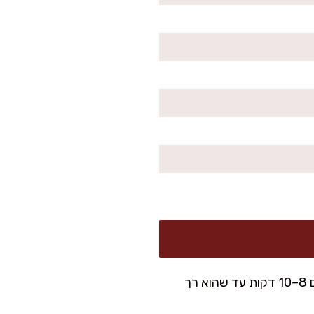
בסיר רחב מחממים חמאה ושמן זית על אש בינונית. מוסיפים בצל ומטגנים 8–10 דקות עד שהוא רך