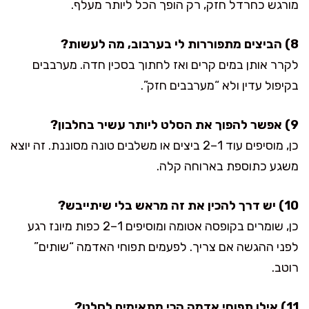
מורגש כחרדל חזק, רק הופך הכל ליותר מעלף.
8) הביצים מתפוררות לי בערבוב, מה לעשות?
לקרר אותן במים קרים ואז לחתוך בסכין חדה. מערבבים
בקיפול עדין ולא “מערבבים חזק”.
9) אפשר להפוך את הסלט ליותר עשיר בחלבון?
כן, מוסיפים עוד 1–2 ביצים או משלבים טונה מסוננת. זה יוצא
משגע כתוספת בארוחה קלה.
10) יש דרך להכין את זה מראש בלי שיתייבש?
כן, שומרים בקופסה אטומה ומוסיפים 1–2 כפות מיונז רגע
לפני ההגשה אם צריך. לפעמים תפוחי האדמה “שותים”
רוטב.
11) אילו תפוחי אדמה הכי מתאימים לסלט?