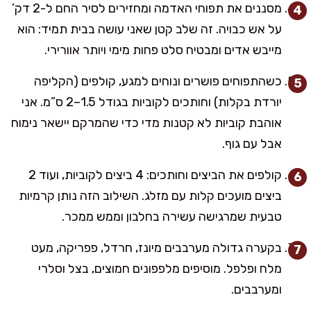
מסננים את תפוחי האדמה ומחזירים לסיר החם ל-2 דק’
על אש כבויה. זה שלב קטן שאני עושה בבית תמיד: הוא
מייבש אדים ומבטיח סלט פחות מימי ויותר אוורירי.
כשהתפוחים פושרים ונוחים למגע, קולפים (הקליפה
יורדת בקלות) וחותכים לקוביות בגודל 1.5–2 ס”מ. אני
אוהבת קוביות לא קטנות מדי כדי שהמרקם יישאר נימוח
אבל עם גוף.
קולפים את הביצים וחותכים: 4 ביצים לקוביות, ועוד 2
ביצים מועכים קלות עם מזלג. השילוב הזה נותן קרמיות
טבעית שמרגישה עשירה בחלבון וממש ממכר.
בקערה גדולה מערבבים מיונז, חרדל, פפריקה, מעט
מלח ופלפל. מוסיפים מלפפונים חמוצים, בצל וסלרי
ומערבבים.