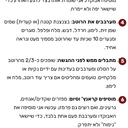
מוסיפה אבוקדו, אני שומרת אותו בצד לרגע האחרון כדי
שיישאר יפה ולא יימרח.
מערבבים את הרוטב
: בצנצנת קטנה (או קערית) שמים
שמן זית, לימון, חרדל, דבש, מלח ופלפל. סוגרים
ומנערים 10 שניות עד שהרוטב מסמיך מעט ונראה
אחיד.
מתבלים ממש לפני ההגשה
: שופכים כ-2/3 מהרוטב
על הסלט ומערבבים בעדינות עם ידיים נקיות או
מלקחיים. טועמים ומחליטים אם צריך עוד רוטב, מלח או
לימון.
מוסיפים קראנץ’ וסיום
: מפזרים שקדים/אגוזים,
גרעינים, ואם רוצים גם פרמזן. עכשיו אני מוסיפה את
האבוקדו ומערבבת פעם אחת בלבד, כדי שיישאר
“נימוח” ולא יתפרק.