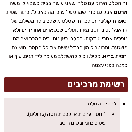
זה הסלט הירוק עם סלרי שאני עושה בבית כשבא לי משהו
מרענן
אבל גם כזה שמרגיש “יש בו מה לאכול”. בתור שפית
וסופרת קולינרית, למדתי שסלט מושלם נולד משילוב של
קראנץ’ נכון, רוטב מאוזן, ועלים שנשארים
אווריריים
ולא
נופלים אחרי 5 דקות. הסלרי כאן נותן ביס ממכר וארומה
משגעת, והרוטב לימון חרדל עושה את כל הקסם. הוא גם
יחסית
בריא
, קליל, ויכול להשתלב מעולה ליד דגים, עוף או
כמנה בפני עצמה.
רשימת מרכיבים
לבסיס הסלט
1 חסה ערבית או לבבות חסה (גדולים),
שטופים ומיובשים היטב