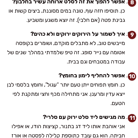
אפשר להפוך את זה לסלט ארוחה עשיר בחלבון?
כן. תוסיפו חזה עוף, טונה במים מסוננת, ביצים קשות או
גבינת פטה (אם חלבי). זה יוצא משגע ומשביע.
איך לשמור על הירוקים ירוקים ולא כהים?
מייבשים טוב, לא מתבלים מוקדם, ושומרים בקופסה
אטומה עם נייר סופג. זה טיפ שלמדתי במהלך שנים של
עבודה במטבחים וגם בבית.
אפשר להחליף לימון בחומץ?
כן. חומץ תפוחים ייתן טעם יותר “עגול”, וחומץ בלסמי לבן
ייצא עדין ומרענן. אני מתחילה מכף וחצי ומתקנת לפי
הטעם.
מה מגישים ליד סלט ירוק עם סלרי?
אני אוהבת אותו ליד דג בתנור, קציצות הודו, או אפילו
חביתה. הוא גם עובד כתוספת קלילה לפסטה או אורז