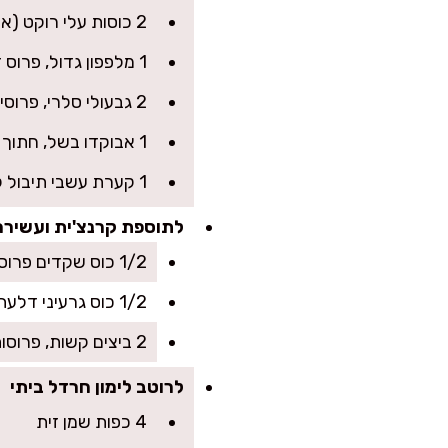
2 כוסות עלי רוקט (ארוגולה)
1 מלפפון גדול, פרוס דק
2 גבעולי סלרי, פרוסים דק
1 אבוקדו בשל, חתוך לקוביות
1 קערת עשבי תיבול קצוצים גס: פטרוזיליה, נענע ועירית (בערך 1 כוס יחד)
לתוספת קרנצ'ית ועשירה
1/2 כוס שקדים פרוסים קלויים (אפשר גם טבעיים)
1/2 כוס גרעיני דלעת (פפיטות)
2 ביצים קשות, פרוסות (אופציונלי אבל מוסיף עשיר בחלבון)
לרוטב לימון חרדל ביתי
4 כפות שמן זית