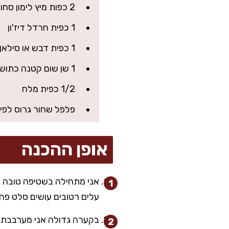
2 כפות מיץ לימון סחוט טרי
1 כפית חרדל דיז'ון
1 כפית דבש או סילאן (אפשר להשמיט לגרסה דל פחמימות יותר)
1 שן שום קטנה כתושה (או 1/2 כפית אבקת שום)
1/2 כפית מלח
פלפל שחור גרוס לפי
אופן ההכנה
אני מתחילה בשטיפה טובה של
עלים רטובים עושים סלט פחו
בקערה גדולה אני מערבבת חס