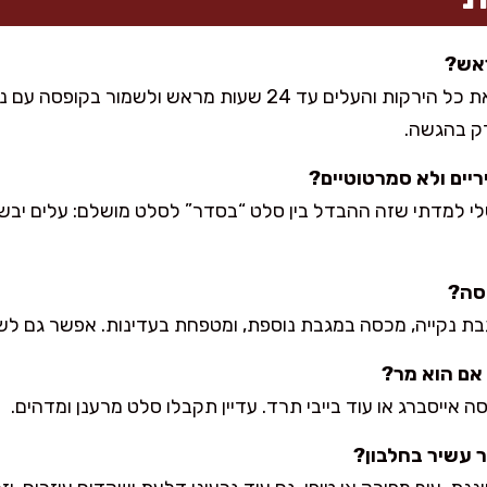
ראש?
כן, אבל אני ממליצה להכין את כל הירקות והעלים עד 24 שעות מרא
ק בהגשה.
ריים ולא סמרטוטיים?
שלי למדתי שזה ההבדל בין סלט “בסדר” לסלט מושלם: עלים יבשי
חסה?
בת נקייה, מכסה במגבת נוספת, ומטפחת בעדינות. אפשר גם לש
אם הוא מר?
סה אייסברג או עוד בייבי תרד. עדיין תקבלו סלט מרענן ומדהים.
 עשיר בחלבון?