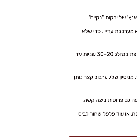
ץ' של ירקות "נקיים".
 מערבבת עדיין, כדי שלא
בקערית קטנה אני מכינה רוטב: שמן זית, לימון, חרדל, דבש/סילאן, שום, מלח ופלפל. אני טורפת במזלג 20–30 שניות עד
בבת בידיים נקיות או במלקחי סלט 10–15 שניות בלבד. מניסיון שלי, ערבוב קצר נותן
פה גם פרוסות ביצה קשה.
ה, או עוד פלפל שחור לביס