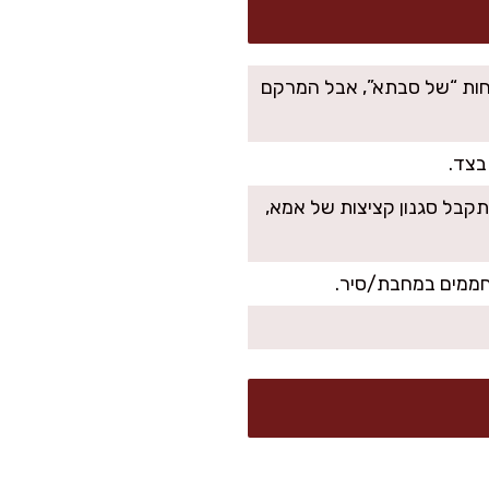
 פרמזן. הטעם קצת פחות “של סבתא”, אבל המרקם
בצד.
יר לסיר עם רוטב עגבניות ולבשל 15–20 דקות. מתקבל סגנון קציצות של אמא,
חממים במחבת/סיר.