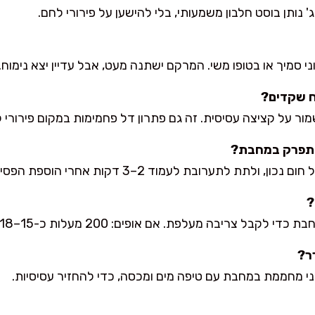
' נותן בוסט חלבון משמעותי, בלי להישען על פירורי לחם.
וני סמיך או בטופו משי. המרקם ישתנה מעט, אבל עדיין יצא נימוח.
ח שקדים?
ור על קציצה עסיסית. זה גם פתרון דל פחמימות במקום פירורי 
התפרק במחבת?
ערובת לעמוד 2–3 דקות אחרי הוספת הפסיליום/קמח שקדים.
?
צריבה מעלפת. אם אופים: 200 מעלות כ-15–18 דקות ולהפוך באמצע.
ר?