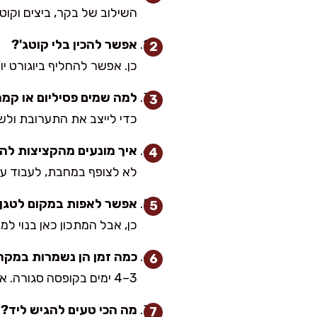
השילוב של בקר, ביצים וקוטג
אפשר להכין בלי קוטג'?
כן. אפשר להחליף ביוגורט יו
למה שמים פסיליום או קמ
כדי לייצב את התערובת ולשמ
איך מונעים מהקציצות ל
לא לצופף במחבת, לעבוד על חום נכון, ולתת לת
אפשר לאפות במקום לטגן
כן, אבל המתכון כאן בנוי למחבת כדי לקבל 
כמה זמן הן נשמרות במקר
3–4 ימים בקופסה סגורה. אני מחממת במחבת עם טיפה מים ומכסה, כדי להחזיר עסיסיות.
מה הכי טעים להגיש ליד?