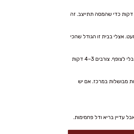
וסיפים פסיליום או קמח שקדים ומערבבים עוד כמה שניות. מחכים 2–3 דקות כדי שהמסה תתייצב. זה
אגוז גדול (כ-45–50 גרם) ומשטחים מעט. אצלי בבית זו הגודל שהכי
מחממים מחבת רחבה על אש בינונית-גבוהה עם שמן. מניחים את הקציצות בלי לצופף. צורבים 3–4 דקות
 עוד 4–6 דקות, עד שהקציצות מבושלות במרכז. אם יש
בל עדיין בריא ודל פחמימות.