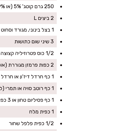
250 גרם קוטג' 5% (או 9% לגרסה עשירה יותר)
2 ביצים L
1 בצל בינוני, מגורד וסחוט קלות
3 שיני שום כתושות
1/2 כוס פטרוזיליה קצוצה (אפשר חצי פטרוזיליה חצי כוסברה)
2 כפות פרמזן מגוררת (אופציונלי, אבל נותן עומק טעם)
1 כף חרדל דיז'ון או חרדל חלק
1 כף רוטב סויה או תמרי (לגרסה ללא גלוטן)
1 כף פסיליום טחון או 3 כפות קמח שקדים (לתוצאה
1 כפית מלח
1/2 כפית פלפל שחור