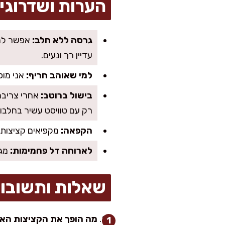
הערות ושדרוגי
גרסה ללא חלב:
עדיין רך ונעים.
למי שאוהב חריף:
אני מוס
בישול ברוטב:
רק עם טוויסט עשיר בחלבון
הקפאה:
מקפיאים קציצות 
לארוחה דל פחמימות:
מגי
שאלות ותשובו
מה הופך את הקציצות האל