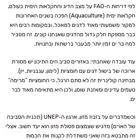
לפי דו״חות ה-FAO על מצב הדיג והחקלאות הימית בעולם,
חקלאות ימית (Aquaculture) הפכה בשנים האחרונות
למקור משמעותי מאוד לדגים למאכל, ובמקומות רבים היא
כבר מספקת חלק גדול מהדגים שאנחנו קונים. זה מסביר
למה בר ים זמין יותר מבעבר ברשתות ובחנויות.
עוד עובדה שאהבתי: באזורים סביב הים התיכון יש מסורת
ארוכה של בישול דגים עם חומציות (לימון, עגבניות, יין).
מבחינה קולינרית זה לא סתם הרגל, כי החומציות “מרימה”
טעמים עדינים ומאזנת שומן, ולכן היא מתאימה מאוד לבר
ים.
וכשמדברים על בזבוז מזון, ארגון ה-UNEP (תכנית הסביבה
של האו״ם) מדגיש שצמצום פסולת מזון הוא יעד חשוב. אצלי
זה מתבטא בזה שאני משתדלת לקנות את הכמות