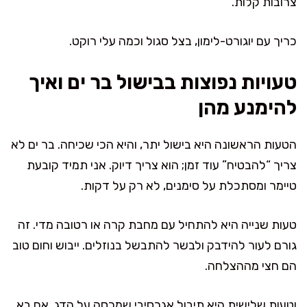
צרובות קלות.
כריך עם יוגורט-לימון, בצל סגול וכמה עלי רוקט.
טעויות נפוצות בבישול בר ים ואיך
להימנע מהן
הטעות הראשונה היא בישול יתר, והיא הכי שכיחה. בר ים לא
צריך “להבטיח” עוד זמן; הוא צריך דיוק. אני תמיד קובעת
טיימר ומסתכלת על סימנים, לא רק על דקות.
טעות שנייה היא להתחיל עם מחבת קרה או רטובה מדי. זה
גורם לעור להידבק ולבשר להתבשל בנוזלים. ייבוש וחום טוב
הם חצי מההצלחה.
וטעות שלישית היא תיבול אגרסיבי שמכסה על הדג. אם בא