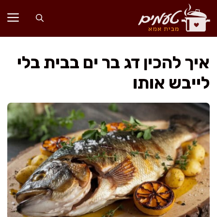
דלג
תוכן
איך להכין דג בר ים בבית בלי
לייבש אותו