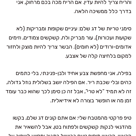
והריח צריך להיות עדין. אם הריח מכה בכם מרחוק, אני
בדרך כלל ממשיכה הלאה.
סימני טריות של דג שלם: עיניים שקופות ומבריקות (לא
שקועות ועכורות), עור מבריק ולח, קשקשים צמודים, וזימים
אדומים-ורודים (לא חומים). הבשר צריך להיות מוצק ולחזור
למקום בלחיצה קלה של אצבע.
בפילה, אני מחפשת צבע אחיד ולבן-פנינתי, בלי כתמים
כהים ובלי שכבת ריר. אם הפילה יושב בשלולית נוזל גדולה,
זה לא תמיד “לא טרי”, אבל זה כן סימן לכך שהוא כבר עומד
זמן מה או הופשר בצורה לא אידיאלית.
טיפ פרקטי מהמטבח שלי: אם אתם קונים דג שלם, בקשו
מהדגאי לנקות קשקשים ולפתוח בטן, אבל להשאיר את
הראש. הראש מוסיף טעם בבישול בתנור ומסייע לשמור על