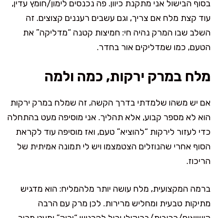
בסוף הבישול אני מתקנת כיוון. פה נכנסים לימון/חומץ עדין,
עוד קצת מלח אם צריך, וגם עשבים רעננים קצוצים. זה
השלב שבו המרק נהיה חי: חמיצות קטנה “מדליקה” את
הטעם, כמו שמדליקים אור בחדר.
מלח במרק ירקות, כמה ולמה
אם יש משהו שלמדתי בדרך הקשה, זה שמלח במרק ירקות
הוא לא מספר קבוע, אלא תהליך. אני מוסיפה מעט בהתחלה
כדי לעזור לירקות “להוציא” טעם, ואז מוסיפה עוד לקראת
הסוף אחרי שהנוזלים הצטמצמו ויש לי תמונה אמיתית של
הריכוז.
ברמה המקצועית, מלח עושה יותר מלהמליח: הוא מדגיש
מתיקות טבעית ומחליש מרירות. לכן מרק עם הרבה
קישואים/כרובית/ברוקולי יכול להרגיש “ירוק” ומעט מריר