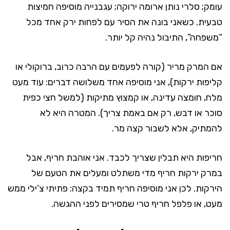
עומק; סלרי נותן ארומה ירוקה; עגבנייה מוסיפה חמיצות
טבעית. כשאני בונה את הסיר עם לפחות ירק אחד מכל
“משפחה”, התיבול נהיה קל יותר.
אם המרק מריר (קורה לפעמים עם הרבה כרוב, ברוקולי או
קליפות ירקות), אני מוסיפה אחד משלושה דברים: עוד מעט
מלח, חומצה עדינה, או קמצוץ מתיקות (למשל חצי כפית
סוכר או דבש, רק אם באמת צריך). המטרה היא לא
להמתיק, אלא לשבור קצה מר.
חריפות היא תבלין שצריך לכבד. אני אוהבת חריף, אבל
במרק ירקות חריף מדי משתלט ומעלים את הטעם של
הירקות. לכן אני מוסיפה חריף תמיד בקצה: פתיתי צ’ילי ממש
מעט, או פלפל חריף טרי שמסירים לפני ההגשה.