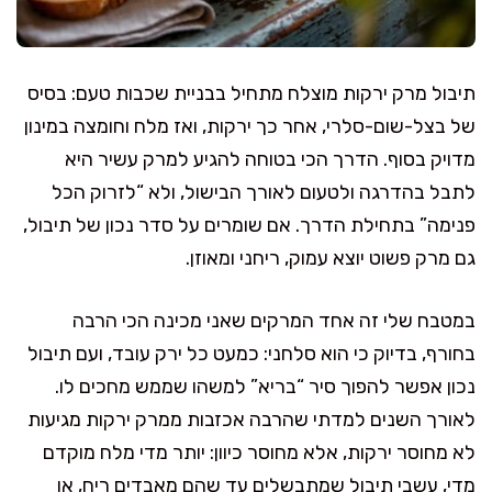
תיבול מרק ירקות מוצלח מתחיל בבניית שכבות טעם: בסיס
של בצל-שום-סלרי, אחר כך ירקות, ואז מלח וחומצה במינון
מדויק בסוף. הדרך הכי בטוחה להגיע למרק עשיר היא
לתבל בהדרגה ולטעום לאורך הבישול, ולא “לזרוק הכל
פנימה” בתחילת הדרך. אם שומרים על סדר נכון של תיבול,
גם מרק פשוט יוצא עמוק, ריחני ומאוזן.
במטבח שלי זה אחד המרקים שאני מכינה הכי הרבה
בחורף, בדיוק כי הוא סלחני: כמעט כל ירק עובד, ועם תיבול
נכון אפשר להפוך סיר “בריא” למשהו שממש מחכים לו.
לאורך השנים למדתי שהרבה אכזבות ממרק ירקות מגיעות
לא מחוסר ירקות, אלא מחוסר כיוון: יותר מדי מלח מוקדם
מדי, עשבי תיבול שמתבשלים עד שהם מאבדים ריח, או