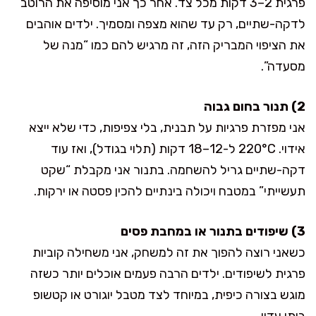
פרגית 2–3 דקות מכל צד. אחר כך אני מוסיפה את הרוטב
לדקה-שתיים, רק עד שהוא מצפה ומסמיך. ילדים אוהבים
את הציפוי המבריק הזה, זה מרגיש להם כמו “מנה של
מסעדה”.
2) תנור בחום גבוה
אני מפזרת פרגיות על תבנית, בלי צפיפות, כדי שלא ייצא
אידוי. 220°C ל-12–18 דקות (תלוי בגודל), ואז עוד
דקה-שתיים גריל להשחמה. בתנור אני מקבלת “שקט
תעשייתי” במטבח ויכולה בינתיים להכין פסטה או ירקות.
3) שיפודים בתנור או במחבת פסים
כשאני רוצה להפוך את זה למשחק, אני משחילה קוביות
פרגית לשיפודים. ילדים הרבה פעמים אוכלים יותר כשזה
מוגש בצורה כיפית, במיוחד לצד מטבל יוגורט או קטשופ
ביתי עדין.