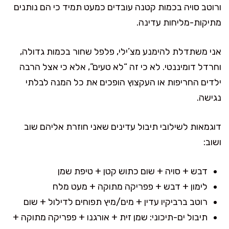
ורוטב סויה בכמות קטנה עובדים כמעט תמיד כי הם נותנים
מתיקות-מליחות עדינה.
אני משתדלת להימנע מצ’ילי, פלפל שחור בכמות גדולה,
וחרדל דומיננטי. לא כי זה “לא טעים”, אלא כי אצל הרבה
ילדים החריפות או העקצוץ הופכים את כל המנה לבלתי
נגישה.
דוגמאות לשילובי תיבול עדינים שאני חוזרת אליהם שוב
ושוב:
דבש + סויה + שום כתוש קטן + טיפת שמן
לימון + דבש + פפריקה מתוקה + מעט מלח
רוטב ברביקיו עדין + מים/מיץ תפוחים לדילול + שום
תיבול ים-תיכוני: שמן זית + אורגנו + פפריקה מתוקה +