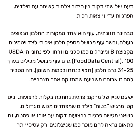
דעת של שתי דקות בין סידור צלחות לשיחה עם הילדים,
הפרגיות עדיין יוצאות רכות.
מבחינה תזונתית, עוף הוא אחד ממקורות החלבון הנפוצים
בעולם, ובשר עוף מבושל מספק חלבון איכותי לצד ויטמינים
מקבוצת B ומינרלים כמו סלניום וזרחן. לפי נתוני ה-USDA
(FoodData Central), 100 גרם עוף מבושל מכילים בערך
25–31 גרם חלבון (תלוי בנתח ובכמות השומן), וזה מסביר
למה זו ארוחה משביעה שמחזיקה אחר הצהריים.
יש גם עניין של מרקם: פרגית נחתכת בקלות לרצועות, וביס
קטן מרגיש “בטוח” לילדים שמפחדים מגושים גדולים.
כשאני מגישה פרגיות ברצועות דקות עם אורז או פסטה, זה
פתאום נראה להם מוכר כמו שניצלונים, רק עסיסי יותר.