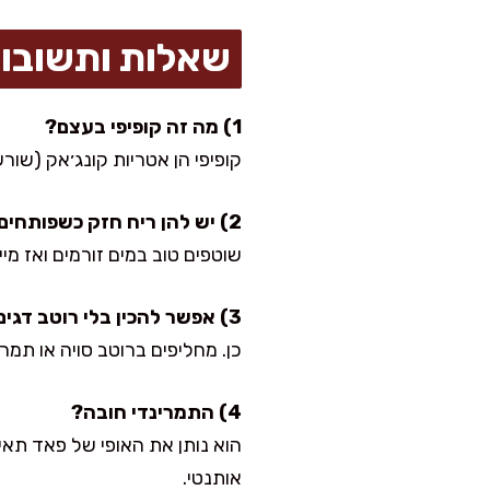
שאלות ותשובו
1) מה זה קופיפי בעצם?
קופיפי הן אטריות קונג׳אק (שור
2) יש להן ריח חזק כשפותחים את השקית, מה עושים?
שוטפים טוב במים זורמים ואז מייבשים במחבת 2–3 דקות. זה מעלים את
3) אפשר להכין בלי רוטב דגים?
כן. מחליפים ברוטב סויה או תמרי
4) התמרינדי חובה?
אותנטי.