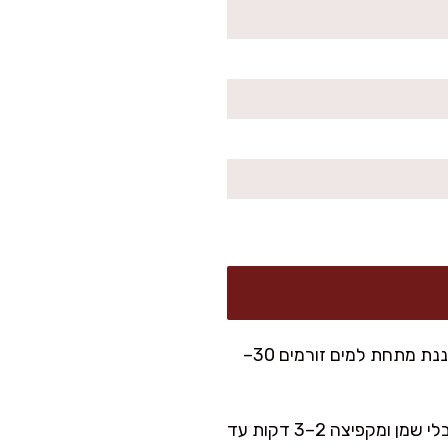
זה הסוד של קופיפי מושלם. אני שוטפת את האטריות במסננת מתחת למים זורמים 30–
מחממת מחבת רחבה או ווק על אש בינונית-גבוהה, מוסיפה את האטריות בלי שמן ומקפיצה 2–3 דקות עד