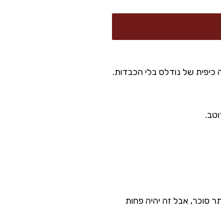
ה כיפית של נודלס בלי הכבדות.
מיץ לימון + 1 כף חומץ אורז + מעט יותר סוכר, אבל זה יהיה פחות