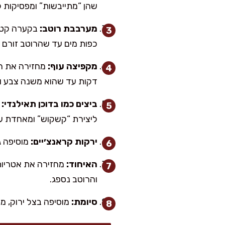
שהן “מתייבשות” ומפסיקות 
מערבבת רוטב:
כפות מים עד שהרוטב זורם א
מקפיצה עוף:
דקות עד שהוא משנה צבע ו
ביצים כמו בדוכן תאילנדי:
ליצירת “קשקוש” ומאחדת עם
ירקות קראנצ׳יים:
מוסיפה ג
האיחוד:
והרוטב נספג.
סיומת:
מוסיפה בצל ירוק, מערבבת 10 שניות ומכבה אש. מגישה מיד עם בוטנים, כ