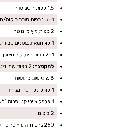
1.5 כפות רוטב סויה
1–1.5 כפות סוכר קוקוס/חום (לפי הטעם)
2 כפות מיץ ליים טרי
1 כף חמאת בוטנים טבעית (סוד קטן לעומק וטעם)
1–2 כפות מים, לפי הצורך לדילול
להקפצה:
2 כפות שמן ניטרלי (קנולה/אבוקדו/בוטנים)
3 שיני שום כתושות
1 כף ג׳ינג׳ר טרי מגורד
1 פלפל צ׳ילי קטן פרוס (לא חובה)
2 ביצים
250 גרם חזה עוף פרוס דק (או טופו קשה לקוביות לגרסה צמחונית)