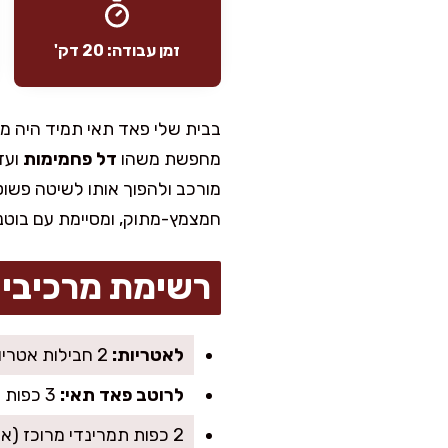
זמן עבודה: 20 דק'
בבית שלי פאד תאי תמיד היה מ
מחפשת משהו
דל פחמימות
ועד
מורכב ולהפוך אותו לשיטה פשוט
חמצמץ-מתוק, ומסיימת עם בוטני
רשימת מרכיבי
לאטריות:
2 חבילות אטריות קופיפי/קונג׳אק (כ-200–250 גרם כל אחת), מסוננות היטב
לרוטב פאד תאי:
3 כפות רוטב דגים (או סויה לגרסה צמחונית)
2 כפות תמרינדי מרוכז (או מחית תמרינדי)