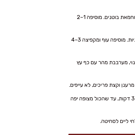
בקערה קטנה מערבבת רוטב דגים (או סויה), תמרינדי, סויה, סוכר, מיץ ליים וחמאת בוטנים. מוסיפה 1–2
מחזירה את המחבת לאש גבוהה, מוסיפה שמן, ואז שום, ג׳ינג׳ר וצ׳ילי ל-20 שניות. מוסיפה עוף ומקפיצה 3–4
חבת, שוברת 2 ביצים לצד הפנוי, מערבבת מהר עם כף עץ
ענן וקצת פריכים, לא עייפים.
מחזירה את אטריות הקופיפי למחבת, שופכת את הרוטב ומקפיצה על אש גבוהה 2–3 דקות, עד שהכול מצופה יפה