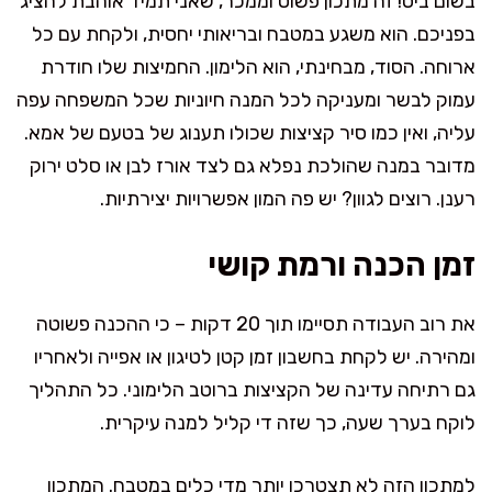
בשום ביס! זה מתכון פשוט וממכר, שאני תמיד אוהבת להציג
בפניכם. הוא משגע במטבח ובריאותי יחסית, ולקחת עם כל
ארוחה. הסוד, מבחינתי, הוא הלימון. החמיצות שלו חודרת
עמוק לבשר ומעניקה לכל המנה חיוניות שכל המשפחה עפה
עליה, ואין כמו סיר קציצות שכולו תענוג של בטעם של אמא.
מדובר במנה שהולכת נפלא גם לצד אורז לבן או סלט ירוק
רענן. רוצים לגוון? יש פה המון אפשרויות יצירתיות.
זמן הכנה ורמת קושי
את רוב העבודה תסיימו תוך 20 דקות – כי ההכנה פשוטה
ומהירה. יש לקחת בחשבון זמן קטן לטיגון או אפייה ולאחריו
גם רתיחה עדינה של הקציצות ברוטב הלימוני. כל התהליך
לוקח בערך שעה, כך שזה די קליל למנה עיקרית.
למתכון הזה לא תצטרכו יותר מדי כלים במטבח. המתכון