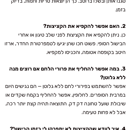
טגנו אותן ובשלו ברוטב. כך הן יוצאות טריות וחמות, בדיוק
בזמן.
2. האם אפשר להקפיא את הקציצות?
כן. ניתן להקפיא את הקציצות לפני שלב טיגון או אחרי
הבישול הסופי. פשוט חכו שהן יגיעו לטמפרטורת החדר, ארזו
היטב בקופסה אטומה, והכניסו למקפיא.
3. במה אפשר להחליף את פרורי הלחם אם רוצים מנה
ללא גלוטן?
אפשר להשתמש בפירורי לחם ללא גלוטן — הם נגישים היום
במרבית הסופרים. לחלופין, אפשר להחליף בקמח שקדים או
שיבולת שועל טחונה דק דק. התוצאה תהיה קצת יותר רכה,
אבל לא פחות טעימה.
4. איך לוודא שהקציצות לא יתפרקו לי בזמן הבישול?