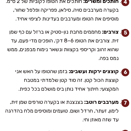
חותכים ומשרים:
חותכים את הטופו לקוביות של 2 ס״מ.
בקערה מערבבים סויה, סילאן, פפריקה ופלפל שחור,
מוסיפים את הטופו ומערבבים בעדינות לציפוי אחיד.
צורבים:
מחממים מחבת נון-סטיק או ברזל עם כף שמן
זית. צורבים את הטופו 6–8 דק׳, הופכים מדי פעם, עד
שהוא זהוב וקריספי בקצוות ונשאר נימוח מבפנים, ממש
נמס בפה.
קוצצים ירקות ועשבים:
בזמן שהטופו על האש אני
קוצצת הכול קטן. זה סוד קטן שלמדתי במטבח
המקצועי: חיתוך אחיד נותן ביס מושלם בכל כפית.
מערבבים רוטב:
בצנצנת או בקערה טורפים שמן זית,
לימון, זעתר, חרדל ושום. טועמים ומוסיפים מלח בהדרגה
עד שזה מאוזן וחי.