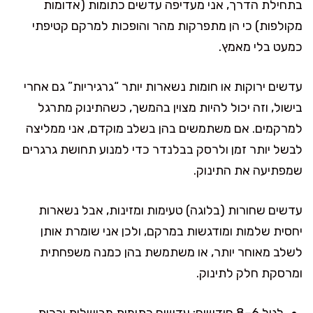
בתחילת הדרך, אני מעדיפה עדשים כתומות (אדומות
מקולפות) כי הן מתפרקות מהר והופכות למרקם קטיפתי
כמעט בלי מאמץ.
עדשים ירוקות או חומות נשארות יותר “גרגיריות” גם אחרי
בישול, וזה יכול להיות מצוין בהמשך, כשהתינוק מתרגל
למרקמים. אם משתמשים בהן בשלב מוקדם, אני ממליצה
לבשל יותר זמן ולרסק בבלנדר כדי למנוע תחושת גרגרים
שמפתיעה את התינוק.
עדשים שחורות (בלוגה) טעימות ומזינות, אבל נשארות
יחסית שלמות ומודגשות במרקם, ולכן אני שומרת אותן
לשלב מאוחר יותר, או משתמשת בהן כמנה משפחתית
ומרסקת חלק לתינוק.
לגיל 6–8 חודשים: עדשים כתומות מבושלות ורכות