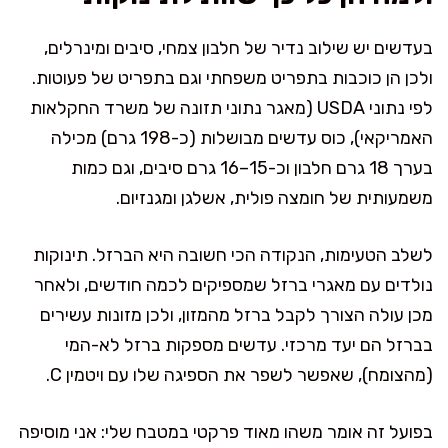
בעדשים יש שילוב נדיר של חלבון צמחי, סיבים ומינרלים,
ולכן הן כוכבות בתפריט משפחתי וגם בתפריט של פעוטות.
לפי נתוני USDA (מאגר נתוני תזונה של משרד החקלאות
האמריקאי), כוס עדשים מבושלות (כ-198 גרם) מכילה
בערך 18 גרם חלבון וכ-15–16 גרם סיבים, וגם כמות
משמעותית של חומצה פולית, אשלגן ומגנזיום.
לשלב הטעימות, הנקודה הכי חשובה היא הברזל. תינוקות
נולדים עם מאגרי ברזל שמספיקים לכמה חודשים, ולאחר
מכן עולה הצורך לקבל ברזל מהמזון, ולכן מזונות עשירים
בברזל הם יעד מרכזי. עדשים מספקות ברזל לא-המי
(מהצומח), שאפשר לשפר את הספיגה שלו עם ויטמין C.
בפועל זה אומר משהו מאוד פרקטי במטבח שלי: אני מוסיפה