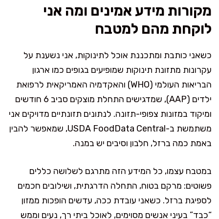
מקורות מידע אמינים ומה אני
לוקחת מהם למטבח
כשאני כותבת ומתכננת אוכל לתינוקות, אני נשענת על
עקרונות מתזונת תינוקות שמופיעים בגופים כמו ארגון
הבריאות העולמי (WHO) והאקדמיה האמריקאית לרפואת
ילדים (AAP), שמדגישים התחלת מוצקים סביב 6 חודשים
ומיקוד במזונות צפופי-תזונה. לנתונים תזונתיים מדויקים אני
משתמשת ב-USDA FoodData Central, שמאפשר להבין
באמת כמה ברזל, חלבון וסיבים יש במנה.
במטבח עצמו, כל המידע הזה מתרגם לשלושה כללים
פשוטים: מרקם בטוח, התחלה הדרגתית, ושילובים חכמים
לספיגת ברזל. כשאני עובדת ככה, עדשים הופכות ממזון
“כבד” בעיני אנשים מסוימים, לאוכל ביתי רך, נעים וממש