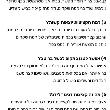
כן, אבל צריך חומר מקשר. בבית אני משתמשת בכף טחינה
גולמית ועוד כף קמח שקדים, וזה מחזיק יפה בבישול עדין.
3) למה הקציצות יוצאות קשות?
בדרך כלל מערבבים יותר מדי או שמוסיפים יותר מדי קמח.
ערבוב קצר ושימוש בכמות מינימלית של קמח שקדים
נותנים תוצאה אוורירית ונמס בפה.
4) אפשר לטגן במקום לבשל ברוטב?
אפשר, אבל המתכון הזה בנוי להיות לא מטוגן כדי לצאת
בריא יותר. אם בכל זאת מטגנים, עשו טיגון קצר משני
הצדדים והשלימו בישול ברוטב.
5) מה זה קציצות דגים דלידג?
אצלי במטבח זה שם לקציצות דגים בגרסה דל פחמימות:
בלי פירורי לחם, עם קמח שקדים ובישול בסיר במקום טיגון.