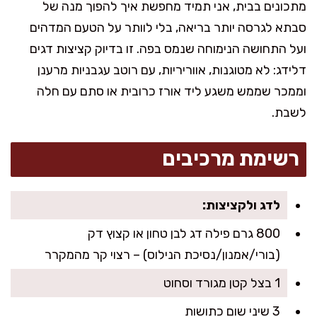
מתכונים בבית, אני תמיד מחפשת איך להפוך מנה של
סבתא לגרסה יותר בריאה, בלי לוותר על הטעם המדהים
ועל התחושה הנימוחה שנמס בפה. זו בדיוק קציצות דגים
דלידג: לא מטוגנות, אווריריות, עם רוטב עגבניות מרענן
וממכר שממש משגע ליד אורז כרובית או סתם עם חלה
לשבת.
רשימת מרכיבים
לדג ולקציצות:
800 גרם פילה דג לבן טחון או קצוץ דק
(בורי/אמנון/נסיכת הנילוס) – רצוי קר מהמקרר
1 בצל קטן מגורד וסחוט
3 שיני שום כתושות