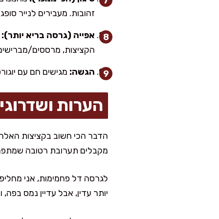
זהובות. מעבירים לנייר סופג.
אפייה (גרסה בריא יותר):
הקציצות, מרססים/מברישים מעט שמן ואופים 12 דקות, הופכ
הגשה:
מגישים חם עם יוגורט
הערות ושדרוגי
הדבר הכי חשוב בקציצות האלה
מקבלים תערובת רטובה שמתפרק
יותר עדין, אבל עדיין נמס בפה,