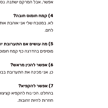
אפשר, אבל המרקם ישתנה. נסו 2 כפות טחינה + 2 כפות מים במקום כל ביצה, והוסיפו עוד מעט קמח חומוס לייצ
4) קמח חומוס חובה?
לא. במטבח שלי אני אוהבת אותו 
לחם.
5) מה עושים אם התערובת יוצאת רטובה מדי?
מוסיפים בהדרגה כף קמח חומוס ומערבבים. מחכים 3–5 דקות וסופגי
6) אפשר להכין מראש?
כן. אני מכינה את התערובת בבו
7) אפשר להקפיא?
חוזרות להיות זהובות.