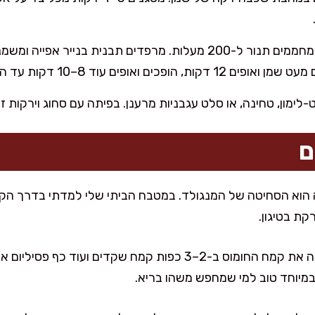
מחממים תנור ל-200 מעלות. מרפדים תבנית בנייר אפיי
ים ואופים עוד 8–10 דקות עד הזהבה.
-לימון, טחינה, או סלט עגבניות מרענן. בפיתה עם סחוג וירקות 
ם
 הוא הסחיטה של המנגולד. במטבח הביתי שלי למדתי בדרך הק
ת בטיגון.
לגרסה דל פחמימות, אני מחליפה את קמח החומוס ב-2–3 כפות קמח שק
 ובמיוחד טוב למי שמחפש משהו בריא.