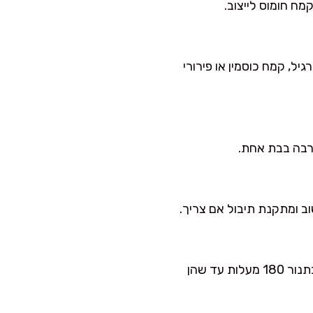
יל, קמח כוסמין או פירורי
ב ומתקנת תיבול אם צריך.
בהחלט. הכי נוח להקפיא קציצות מטוגנות ומצוננות בשכבה אחת ואז להעביר לשקית. מחממים בתנור 180 מעלות עד שהן