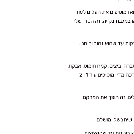
מים עם מעט מלח. מכניסים את הגבעולים ל-2 דקות ואז מוסיפים את העלים לעוד
 במגבת נקייה. זה הסוד שלי
 מחממים 2 כפות שמן זית, מוסיפים בצל ומטגנים 6–8 דקות עד שהוא זהוב וריחני.
רה, ביצים, קמח חומוס, אבקת
אפייה, מלח, פלפל, כמון, צ׳ילי (אם רוצים) וגרידת לימון. מערבבים עד אחידות. אם התערובת רכה מדי, מוסיפים עוד 1–2
וג נוזלים. זה הופך את המרקם
י שיתבשלו מושלם.
3–4 דקות מכל צד על אש בינונית עד שהקציצות