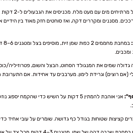
בסיר גדול מרתיחים 
ם. מסננים ומקררים דקה, ואז סוחטים חזק מאוד בין הידיים או
במחבת
דולה שמים את המנגולד הסחוט, הבצל והשום, פטרוזיליה/כוסב
ף":
אני אוהבת להמתין 5 דקות על השיש כדי שהקמח יספ
.
צרים קציצות שטוחות בגודל כף גדושה. שומרים על עובי אחיד כד
מחממים במחבת שכבה דקה של שמן. מטגנים 