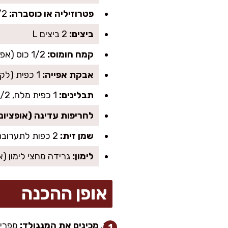
פטרוזיליה או כוסברה:
1/2 צרור קצוץ (לפי מה שאוהבים)
ביצים:
2 ביצים L
קמח חומוס:
1/2 כוס (אפשר גם קמח רגיל באותה כמות)
אבקת אפייה:
1 כפית (לקציצות אוורירי יותר)
תבלינים:
1 כפית מלח, 1/2 כפית פלפל שחור, 1 כפית כמון
לחריפות עדינה (אופציונל
שמן זית:
2 כפות לתערובת + שמן לטיגון (או מעט שמן לאפייה)
לימון:
גרידה מחצי לימון (א
אופן ההכנה
מכינים את המנגולד:
מפרידי