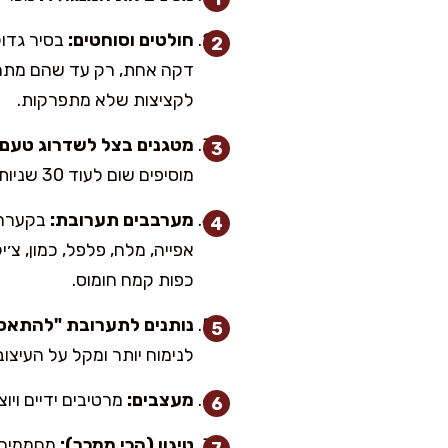
חולטים וסוחטים:
דקה אחת, רק עד שהם מתרככי
לקציצות שלא מתפרקות.
מטגנים בצל לשדרוג טעם:
מוסיפים שום לעוד 30 שניות ומכבים.
מערבבים תערובת:
בקערה ג
כפות קמח חומוס.
נותנים לתערובת "להתאס
לנימוח יותר ומקל על העיצוב
מעצבים:
מרטיבים ידיים ויו
טיגון (הכי ממכר):