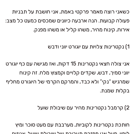
כשאני רוצה מאמר פרקטי באמת, אני חושבת על תבניות
פעולה קבועות. הנה ארבעה כיוונים שמכסים כמעט כל מצב:
אירוח, קינוח מהיר, משהו קליל או משהו מפנק.
1) נקטרינות צלויות עם יוגורט יווני ודבש
אני צולה חצאי נקטרינות 15 דקות, ואז מגישה עם כף יוגורט
יווני סמיך, דבש, שקדים קלויים וקמצוץ מלח. זה קינוח
שמרגיש “נקי” ולא כבד, והמרקם הקרמי של היוגורט מחליף
בקלות שמנת.
2) קרמבל נקטרינות מהיר עם שיבולת שועל
חותכת נקטרינות לקוביות, מערבבת עם מעט סוכר ומיץ
לימון. מעל אני מפזרת תערובת של שיבולת שועל, אגוזים