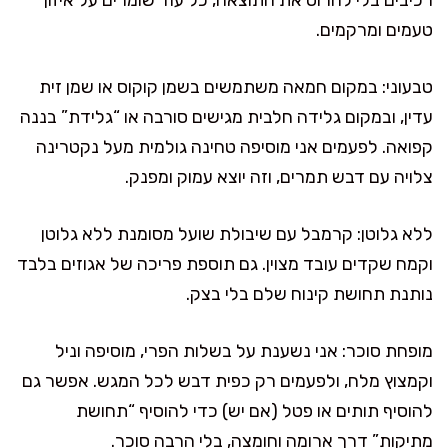
טעמים ומרקמים.
טבעוני: במקום חמאה משתמשים בשמן קוקוס או שמן זית
עדין, ובמקום גלידה חלבית מגישים סורבה או “גלידת” בננה
קפואה. לפעמים אני מוסיפה טחינה גולמית מעל נקטרינה
צלויה עם דבש תמרים, וזה יוצא עמוק ומפנק.
ללא גלוטן: קרמבל עם שיבולת שועל מסומנת ללא גלוטן
וקמח שקדים עובד מצוין. גם תוספת פריכה של אגוזים בלבד
נותנת תחושת קינוח שלם בלי בצק.
מופחת סוכר: אני נשענת על בשלות הפרי, מוסיפה וניל
וקמצוץ מלח, ולפעמים רק כפית דבש לכל המגש. אפשר גם
להוסיף תותים או פטל (אם יש) כדי להוסיף “תחושת
מתיקות” דרך ארומה וחומצה, בלי הרבה סוכר.