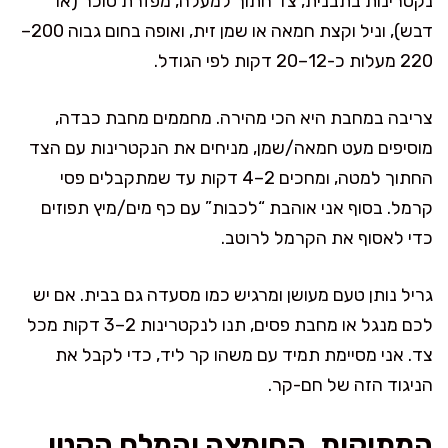
נקטרינות בתבנית, צד חתוך למעלה, מפזרת סוכר (או
דבש), וניל וקצת חמאה או שמן זית, ואופה בחום גבוה 200–
220 מעלות כ-12–20 דקות לפי הגודל.
צריבה במחבת היא הכי מהירה. מחממים מחבת כבדה,
מוסיפים מעט חמאה/שמן, מניחים את הנקטרינות עם הצד
החתוך למטה, ומחכים 2–4 דקות עד שמתקבלים פסי
קרמל. בסוף אני אוהבת “לכבות” עם כף מים/מיץ תפוזים
כדי לאסוף את הקרמל לרוטב.
גריל נותן טעם מעושן ומרגיש כמו מסעדה גם בבית. אם יש
לכם מנגל או מחבת פסים, תנו לנקטרינות 2–3 דקות מכל
צד. אני מסיימת תמיד עם משהו קר ליד, כדי לקבל את
הניגוד הזה של חם-קר.
המתיקות, החומצה והמלח הקטן