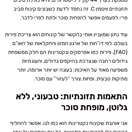
תזונתיים וויטמין C. זה נחמד לדעת כשבונים קינוח סביב
פרי: לפעמים אפשר להפחית סוכר ולתת לפרי לדבר.
עוד נתון שמעניין אותי בהקשר של קינוחים הוא צריכת פירות
בעולם. לפי דו”חות של ארגון המזון והחקלאות של האו”ם
(FAO), פירות כמו אפרסקים ונקטרינות הם חלק ממשפחת
גידולים רחבה שנצרכת בהיקפים גדולים, והעונתיות
משפיעה מאוד על האיכות: בעונה יש יותר ארומה, יותר
מתיקות טבעית, ופחות צורך “לעזור” עם סוכר.
התאמות תזונתיות: טבעוני, ללא
גלוטן, מופחת סוכר
אני אוהבת שקינוח נקטרינות הוא כמו לגו. אפשר להחליף
רכיבים בלי להרוס את התוצאה, כל עוד שומרים על איזון