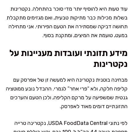
עוד טעות היא להוסיף יותר מדי סוכר בהתחלה. נקטרינות
בשלות מכילות כבר מתיקות טבעית, ואם מגזימים מתקבלת
תחושה דביקה שמסתירה את הטעם הפירותי. אני מתחילה
במעט, טועמת את המיצים, ומתקנת בסוף.
מידע תזונתי ועובדות מעניינות על
נקטרינות
מבחינה בוטנית נקטרינה היא למעשה זן של אפרסק עם
קליפה חלקה, ולא “פרי אחר” לגמרי. ההבדל נובע ממוטציה
גנטית שמשפיעה על מרקם הקליפה, ולכן הטעם והערכים
התזונתיים דומים מאוד לאפרסק.
לפי נתוני USDA FoodData Central, נקטרינה טרייה
מספקת בערך 44 קק”ל ל-100 גרם, והיא כוללת סיבים