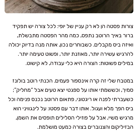
צורות פסטה הן לא רק עניין של יופי: לכל צורה יש תפקיד
ברור באיך הרוטב נתפס, כמה מהר הפסטה מתבשלת,
ואיזה ביס מקבלים. כשבוחרים נכון, אותה מנה בדיוק יכולה
להרגיש עשירה יותר, מאוזנת יותר, ופשוט טעימה יותר.
במילים פשוטות: הצורה היא כלי עבודה, לא קישוט.
במטבח שלי זה קרה אינספור פעמים. הכנתי רוטב בולונז
סמיך, וכששמתי אותו על ספגטי יצא טעים אבל “מחליק”;
כשעברתי לפנה או ריגטוני, פתאום הרוטב נכנס פנימה וכל
ביס הפך מלא ועגול. אותו דבר עם פסטו: על לינגוויני הוא
מרגיש משיי, אבל על פוזילי הסלילים תופסים את השמן,
הבזיליקום והצנוברים בצורה כמעט מושלמת.