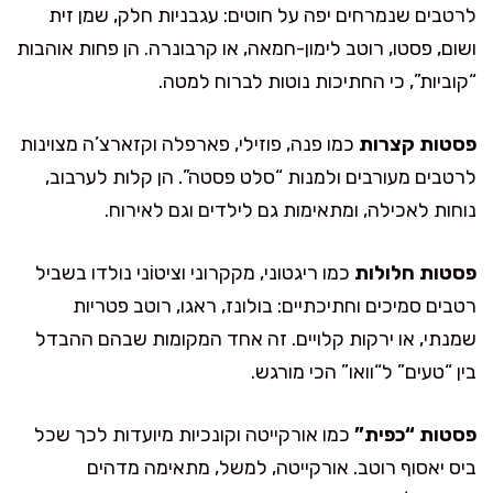
לרטבים שנמרחים יפה על חוטים: עגבניות חלק, שמן זית
ושום, פסטו, רוטב לימון-חמאה, או קרבונרה. הן פחות אוהבות
“קוביות”, כי החתיכות נוטות לברוח למטה.
פסטות קצרות
כמו פנה, פוזילי, פארפלה וקזארצ’ה מצוינות
לרטבים מעורבים ולמנות “סלט פסטה”. הן קלות לערבוב,
נוחות לאכילה, ומתאימות גם לילדים וגם לאירוח.
פסטות חלולות
כמו ריגטוני, מקקרוני וציטוֹני נולדו בשביל
רטבים סמיכים וחתיכתיים: בולונז, ראגו, רוטב פטריות
שמנתי, או ירקות קלויים. זה אחד המקומות שבהם ההבדל
בין “טעים” ל“וואו” הכי מורגש.
פסטות “כפית”
כמו אורקייטה וקונכיות מיועדות לכך שכל
ביס יאסוף רוטב. אורקייטה, למשל, מתאימה מדהים