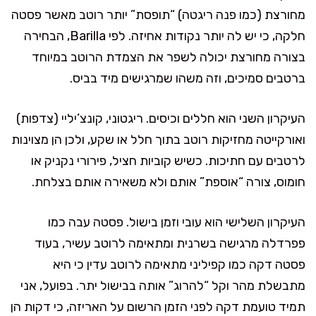
מחורצת (כמו פנה ריגטה) “תופסת” יותר רוטב מאשר פסטה
חלקה, כי יש לה יותר נקודות אחיזה. לפי Barilla, הבחירה
בצורה מחורצת יכולה לשפר את הצמדת הרוטב במיוחד
ברטבים סמיכים, וזה משהו שמרגישים מיד בביס.
העיקרון השני הוא חללים וכיסים. ריגטוני, קונצ’יליי (צדפות)
ואורקייטה מחזיקות רוטב בתוך חלל או שקע, ולכן הן מצוינות
לרטבים עם חתיכות. כשיש קוביות חציל, פירורי נקניק או
חומוס, צורה “אוספת” אותם ולא משאירה אותם בצלחת.
העיקרון השלישי הוא עובי וזמן בישול. פסטה עבה כמו
פפרדלה מרגישה בשרנית ומתאימה לרוטב עשיר, בעוד
פסטה דקה כמו קפיליני מתאימה לרוטב עדין כי היא
מתבשלת מהר וקל “להרוג” אותה בבישול יתר. בפועל, אני
תמיד טועמת דקה לפני הזמן הרשום על האריזה, כי דקות הן