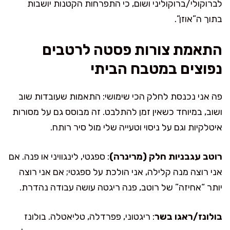
לברוקולי/ברוקוליני ושום, כי התפרחות הקטנות יושבות
בתוך ה”אוזן”.
התאמת צורות פסטה לרטבים
נפוצים במטבח הביתי
פה אני נכנסת לחלק הכי שימושי: התאמות שעובדות שוב
ושוב, במיוחד כשאין זמן להתלבט. זה מבוסס גם על מסורות
איטלקיות וגם על ניסוי וטעייה שלי מול סיר רותח.
רוטב עגבניות חלק (מרינרה)
: ספגטי, לינגוויני או פנה. אם
אני רוצה מנה קלילה, אני הולכת על ספגטי; אם אני רוצה
יותר “אחיזה” של רוטב, פנה ריגטה עושה עבודה נהדרת.
בולונז/ראגו בשר
: ריגטוני, פפרדלה, טליאטלה. בולונז