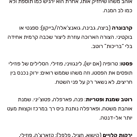
אוהב משהו שיחזיק אותו, אחרת הוא ירגיש כמו תוספת ולא
כמו לב המנה.
קרבונרה
(ביצה, גבינה, גואנצ’אלה/בייקון): ספגטי או
בוקטיני. הצורה הארוכה עוזרת ליצור שכבה קרמית אחידה
בלי “בריכות” רוטב.
פסטו
: טרופיה (אם יש), לינגוויני, פוזילי. הסלילים של פוזילי
תופסים את הפסטו, וזה משהו שממש רואים: ירוק נכנס בין
חריצים, לא נשאר רק על פני השטח.
רוטב שמנת ופטריות
: פנה, פארפלה, פטוצ’יני. שמנת
אוהבת משטח, ופארפלה נותנת ביס רך במרכז וקצוות מעט
יותר אל-דנטה.
ירקות קלויים
(קישוא, חציל, פלפל): קזארצ’ה, פוזילי,