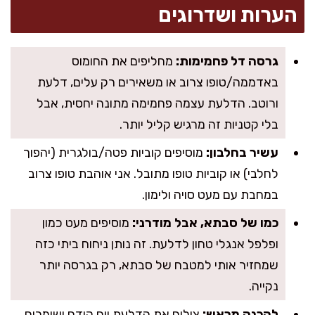
הערות ושדרוגים
גרסה דל פחמימות:
מחליפים את החומוס
באדממה/טופו צרוב או משאירים רק עלים, דלעת
ורוטב. הדלעת עצמה פחמימה מתונה יחסית, אבל
בלי קטניות זה מרגיש קליל יותר.
עשיר בחלבון:
מוסיפים קוביות פטה/בולגרית (יהפוך
לחלבי) או קוביות טופו מתובל. אני אוהבת טופו צרוב
במחבת עם מעט סויה ולימון.
כמו של סבתא, אבל מודרני:
מוסיפים מעט כמון
ופלפל אנגלי טחון לדלעת. זה נותן ניחוח ביתי כזה
שמחזיר אותי למטבח של סבתא, רק בגרסה יותר
נקייה.
להכנה מראש:
צולים את הדלעת יום קודם ושומרים