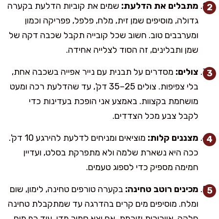
מתבלים את הדלעת:
שמים את קוביות הדלעת בקערה
גדולה, מוסיפים שמן זית, מלח, פלפל, פפריקה וכמון
ומערבבים טוב. חשוב שכל קובייה תקבל שכבה דקה של
שמן ותבלינים, זה הסוד לצלייה אחידה.
צולים:
מסדרים על תבנית עם נייר אפייה בשכבה אחת,
בלי צפיפות. צולים 25–35 דק', עד שהדלעת רכה ומעט
מושחמת בקצוות. באמצע אני הופכת בעדינות כדי
לקבל צבע מכל הצדדים.
מצננים קלות:
מוציאים ומניחים לדלעת להירגע 10 דק'.
ככה היא נשארת שלמה ולא מתפרקת בסלט, ועדיין
חמימה מספיק כדי לספוג טעמים.
מכינים רוטב טחינה:
בקערה טורפים טחינה, לימון, שום
ומלח. מוסיפים מים קרים בהדרגה עד שמתקבלת טחינה
חלקה, אוורירית וזורמת. אם יצא סמיך מדי, עוד כף מים