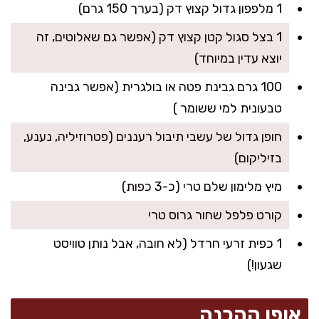
1 מלפפון גדול קצוץ דק (בערך 150 גרם)
1 בצל סגול קטן קצוץ דק (אפשר גם שאלוטים, זה
יוצא עדין במיוחד)
100 גרם גבינת פטה או בולגרית (אפשר גבינה
טבעונית למי ששומר )
חופן גדול של עשבי תיבול רעננים (פטרוזיליה, נענע,
בזיליקום)
מיץ מלימון שלם טרי (כ-3 כפות)
קורט פלפל שחור גרוס טרי
1 כפית זרעי חרדל (לא חובה, אבל נותן טוויסט
שגעון!)
אופן ההכנה