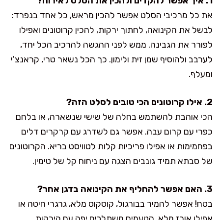
1. איך אפשר להקדים ולהכין את הסלט לאירוח?
את כל מרכיבי הסלט אפשר להכין מראש, כל אחד בנפרד:
לבשל את הקינואה, לחתוך ירקות, להכין קרוטונים ואפילו
לפורר את הגבינה. ממש לפני ההגשה להרכיב הכל יחד,
לערבב ולהוסיף שמן זית ולימון. כך הכל נשאר טרי, קראנצ'י
ומעלף.
2. אילו קרוטונים הכי טובים לסלט הזה?
הכי אוהבת להשתמש בחלה של שישי שנשארה, או בלחם
כפרי עם קרום עבה. אפשר גם לשדרג עם קרקרים דלים
בפחמימות או אפילו פריכיות קלות לטוויסט בריא. הקרוטונים
של סבתא תמיד גונבים הצגה עם ניחוח קל של טימין.
3. האם אפשר להחליף את הקינואה בדגן אחר?
בטח! אפשר להמיר בבורגול, קוסקוס מלא, גרגרי חיטה או
אפילו אורז מלא. הטעמים משתלבים יפה עם הירקות