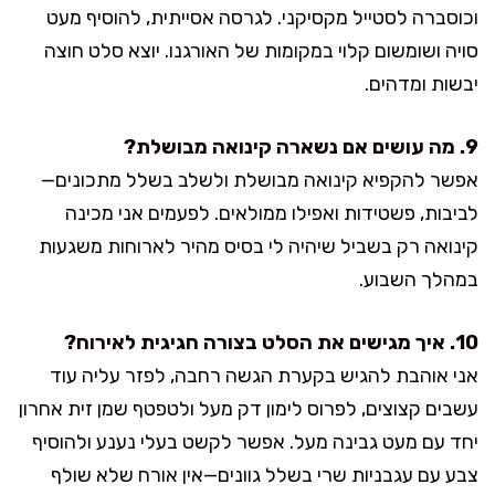
וכוסברה לסטייל מקסיקני. לגרסה אסייתית, להוסיף מעט
סויה ושומשום קלוי במקומות של האורגנו. יוצא סלט חוצה
יבשות ומדהים.
9. מה עושים אם נשארה קינואה מבושלת?
אפשר להקפיא קינואה מבושלת ולשלב בשלל מתכונים—
לביבות, פשטידות ואפילו ממולאים. לפעמים אני מכינה
קינואה רק בשביל שיהיה לי בסיס מהיר לארוחות משגעות
במהלך השבוע.
10. איך מגישים את הסלט בצורה חגיגית לאירוח?
אני אוהבת להגיש בקערת הגשה רחבה, לפזר עליה עוד
עשבים קצוצים, לפרוס לימון דק מעל ולטפטף שמן זית אחרון
יחד עם מעט גבינה מעל. אפשר לקשט בעלי נענע ולהוסיף
צבע עם עגבניות שרי בשלל גוונים—אין אורח שלא שולף