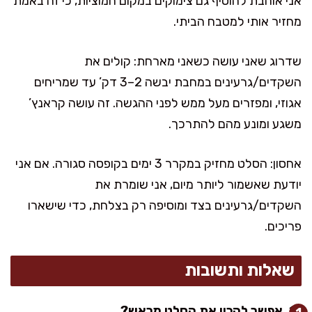
אני אוהבת להוסיף גם צימוקים במקום חמוציות, כי זה באמת
מחזיר אותי למטבח הביתי.
שדרוג שאני עושה כשאני מארחת: קולים את
השקדים/גרעינים במחבת יבשה 2–3 דק’ עד שמריחים
אגוזי, ומפזרים מעל ממש לפני ההגשה. זה עושה קראנץ’
משגע ומונע מהם להתרכך.
אחסון: הסלט מחזיק במקרר 3 ימים בקופסה סגורה. אם אני
יודעת שאשמור ליותר מיום, אני שומרת את
השקדים/גרעינים בצד ומוסיפה רק בצלחת, כדי שישארו
פריכים.
שאלות ותשובות
אפשר להכין את הסלט מראש?