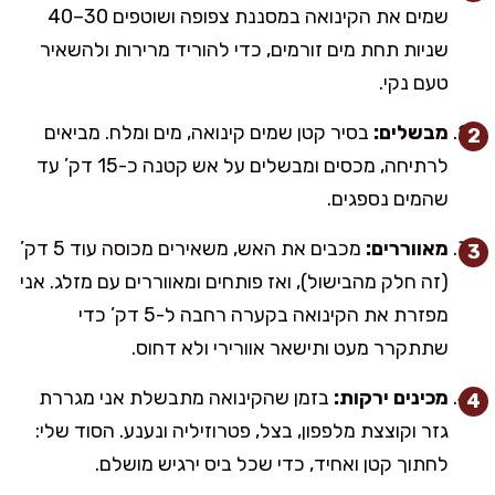
שמים את הקינואה במסננת צפופה ושוטפים 30–40
שניות תחת מים זורמים, כדי להוריד מרירות ולהשאיר
טעם נקי.
מבשלים:
בסיר קטן שמים קינואה, מים ומלח. מביאים
לרתיחה, מכסים ומבשלים על אש קטנה כ-15 דק’ עד
שהמים נספגים.
מאווררים:
מכבים את האש, משאירים מכוסה עוד 5 דק’
(זה חלק מהבישול), ואז פותחים ומאווררים עם מזלג. אני
מפזרת את הקינואה בקערה רחבה ל-5 דק’ כדי
שתתקרר מעט ותישאר אוורירי ולא דחוס.
מכינים ירקות:
בזמן שהקינואה מתבשלת אני מגררת
גזר וקוצצת מלפפון, בצל, פטרוזיליה ונענע. הסוד שלי:
לחתוך קטן ואחיד, כדי שכל ביס ירגיש מושלם.