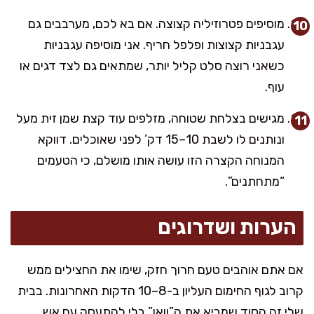
מוסיפים פטרוזיליה קצוצה. אם בא לכם, מערבבים גם
עגבניות קצוצות ופלפל חריף. אני מוסיפה עגבניות
כשאני רוצה סלט קליל יותר, שמתאים גם לצד דגים או
עוף.
מגישים בצלחת שטוחה, מזלפים עוד קצת שמן זית מעל
ונותנים לו לשבת 10–15 דק’ לפני שאוכלים. דווקא
המנוחה הקצרה הזו עושה אותו מושלם, כי הטעמים
“מתחתנים”.
הערות ושדרוגים
אם אתם אוהבים טעם חרוך חזק, שימו את החצילים ממש
קרוב לגוף החימום העליון ב-8–10 הדקות האחרונות. בבית
שלי זה הסוד שמביא את ה”וואו” בלי להתעסק עם אש