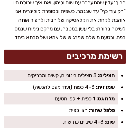
חרוך־עדין שמתערבב עם שום ולימון, ואת איך שכולם היו
“רק עוד כף” עד שנגמר. כשפית וכסופרת קולינרית אני
אוהבת לקחת את הקלאסיקה של הבית ולהפוך אותה
לשיטה ברורה: בלי עשן במטבח, עם מרקם נימוח שנמס
בפה, ובטעם מושלם שמרגיש של אמא ושל סבתא ביחד.
רשימת מרכיבים
חצילים:
3 חצילים בינוניים, קשים ומבריקים
שמן זית:
3–4 כפות (ועוד מעט להגשה)
מלח גס:
1 כפית + לפי הטעם
פלפל שחור:
חצי כפית
שום:
3–4 שיניים כתושות