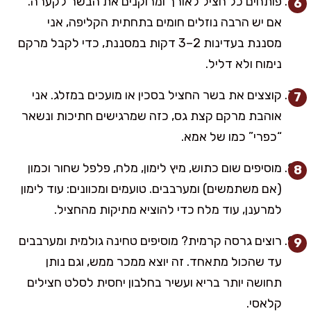
פותחים כל חציל לאורך ומרוקנים את הבשר לקערה.
אם יש הרבה נוזלים חומים בתחתית הקליפה, אני
מסננת בעדינות 2–3 דקות במסננת, כדי לקבל מרקם
נימוח ולא דליל.
קוצצים את בשר החציל בסכין או מועכים במזלג. אני
אוהבת מרקם קצת גס, כזה שמרגישים חתיכות ונשאר
“כפרי” כמו של אמא.
מוסיפים שום כתוש, מיץ לימון, מלח, פלפל שחור וכמון
(אם משתמשים) ומערבבים. טועמים ומכוונים: עוד לימון
למרענן, עוד מלח כדי להוציא מתיקות מהחציל.
רוצים גרסה קרמית? מוסיפים טחינה גולמית ומערבבים
עד שהכול מתאחד. זה יוצא ממכר ממש, וגם נותן
תחושה יותר בריא ועשיר בחלבון יחסית לסלט חצילים
קלאסי.