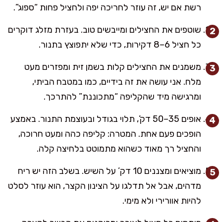
רשת אם יש, זה עוזר לחריכה יפה ולחציל פחות “ספוג”.
שוטפים את החצילים ומייבשים טוב. בעזרת מזלג דוקרים
כל חציל 6–8 דקירות, כדי שלא יתפוצץ בתנור.
משמנים את החצילים קלות בשמן זית ומפזרים מעט
מלח. אני עושה את זה בידיים, כמו במטבח הביתי,
ומרגישה מיד שהקליפה “מתכוננת” להתרכך.
אופים 35–50 דק’, תלוי בגודל ובעוצמת התנור. באמצע
הופכים פעם אחת. המטרה: קליפה כהה ומעט חרוכה,
והחציל רך מאוד כשהוא מתמוטט בלחיצה קלה.
מוציאים ומצננים 10 דק’ על השיש. בשלב הזה יש ריח
מדהים, אבל אל תדלגו על הצינון הקצר, הוא עוזר לסלט
להיות אוורירי ולא מימי.