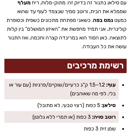
עם סילאן בתנור זה בדיוק זה: מתוק-מלוח, ריח
מעלף
שממלא את הבית, ורוטב סמיך שנצמד לעוף עד שהוא
כמעט
נמס בפה
. כשאני מפתחת מתכונים כשפית וכסופרת
קולינרית, אני תמיד מחפשת את “האיזון המושלם” בין קלות
לתוצאה. כאן הסוד הוא במרינדה קצרה וחכמה, ואז התנור
עושה את כל העבודה.
רשימת מרכיבים
עוף:
1.2–1.5 ק"ג כרעיים/שוקיים/פרגיות (עם עור או
בלי, לפי מה שאוהבים)
סילאן:
5 כפות (רצוי טבעי, לא מתובל)
רוטב סויה:
3 כפות (או תמרי ללא גלוטן)
שמן זית 3 כפות