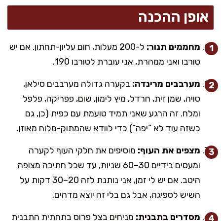
אופן ההכנה
מחממים תנור:
ל-200 מעלות, חום עליון-תחתון. אם יש
טורבו ואני ממהרת, אני עוברת לטורבו 190.
מערבבים מרינדה:
בקערה גדולה מערבבים סילאן,
סויה, שמן זית, חרדל, מיץ לימון, שום, פפריקה, פלפל
ומלח. זה הרגע שאני תמיד טועמת עם כפית (כן, גם
כשזה עוד לא “יפה”) כדי לוודא שהמתוק-מלוח מאוזן.
מצפים את העוף:
מוסיפים את חלקי העוף לקערה
ומעסים בידיים 30–60 שניות, עד שכל חתיכה מצופה
היטב. אם יש לי זמן, אני נותנת לזה 20–30 דקות על
השיש לספיגה, אבל גם בלי זה יוצא מדהים.
מסדרים בתבנית:
מניחים בצל פרוס בתחתית התבנית