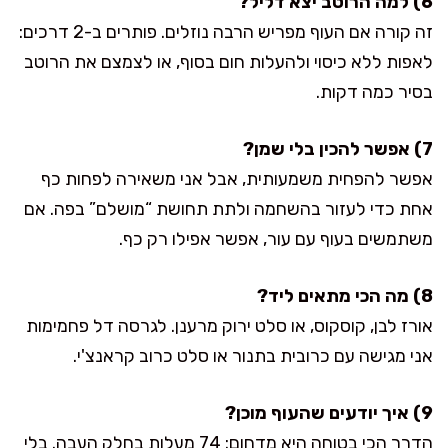
6) למה הרוטב יצא דליל?
זה קורה אם העוף מפריש הרבה נוזלים. פותרים ב-2 דרכים:
לאפות ללא כיסוי ולהעלות חום בסוף, או לצמצם את הרוטב
בסיר כמה דקות.
7) אפשר להכין בלי שמן?
אפשר להפחית משמעותית, אבל אני משאירה לפחות כף
אחת כדי לעזור בהשחמה ולתת תחושת “מושלם” בפה. אם
משתמשים בעוף עם עור, אפשר אפילו רק כף.
8) מה הכי מתאים ליד?
אורז לבן, קוסקוס, או סלט ירוק מרענן. לגרסה דל פחמימות
אני מגישה עם כרובית בתנור או סלט כרוב קראנצ'י.
9) איך יודעים שהעוף מוכן?
הדרך הכי בטוחה היא מדחום: 74 מעלות בחלק העבה. בלי