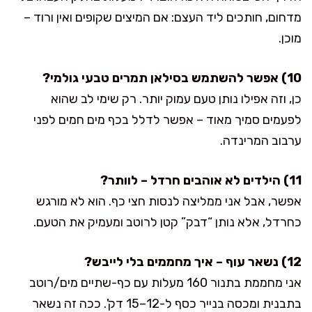
מדחום, חותכים ליד העצם: אם המיצים שקופים ואין ורוד –
מוכן.
10) אפשר להשתמש בסילאן תמרים טבעי גולמי?
כן, וזה אפילו נותן טעם עמוק יותר. רק שימי לב שהוא
לפעמים סמיך מאוד – אפשר לדלל בכף מים חמים לפני
ערבוב המרינדה.
11) הילדים לא אוהבים חרדל – לוותר?
אפשר, אבל אני ממליצה לנסות חצי כף. הוא לא מורגש
כחרדל, אלא נותן “דבק” קטן לרוטב ומעמיק את הטעם.
12) נשאר עוף – איך מחממים בלי לייבש?
אני מחממת בתנור 160 מעלות עם כף-שתיים מים/רוטב
בתבנית ומכסה בנייר כסף ל-12–15 דק'. ככה זה נשאר