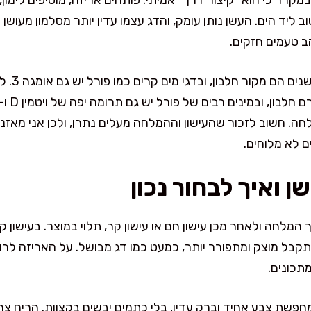
מקרר כי הוא “קיצור דרך” אמיתי: פותחים אריזה, מוסיפים לימון,
 ליד הים. העשן נותן עומק, והדג עצמו עדין יותר מסלמון מעוש
ב טעמים חזקים.
לחה. חשוב לזכור שהעישון וההמלחה מעלים נתרן, ולכן אני מאז
ים לא מלוחים.
ן ואיך לבחור נכון
המלחה ולאחר מכן עישון חם או עישון קר, תלוי במוצר. בעישון 
מתקבל מוצק ומתפורר יותר, כמעט כמו דג מבושל. על האריזה לרו
מתכונים.
חפשת צבע אחיד וברק עדין, בלי כתמים יבשים בקצוות. הריח צריך