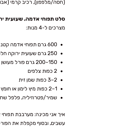
(חסה/מלפפון), רכיב קרמי (אבוק
סלט תפוחי אדמה, שעועית ירו
מצרכים ל-4 מנות:
600 גרם תפוחי אדמה קטנים, מבושלים ופרוסים
250 גרם שעועית ירוקה חלוטה
150–200 גרם פורל מעושן
2 כפות צלפים
2–3 כפות שמן זית
1–2 כפות מיץ לימון או חומץ יין לבן
שמיר/פטרוזיליה, פלפל שחו
איך אני מכינה: מערבבת תפוחי א
עשבים, ובסוף מקפלת את הפורל ב