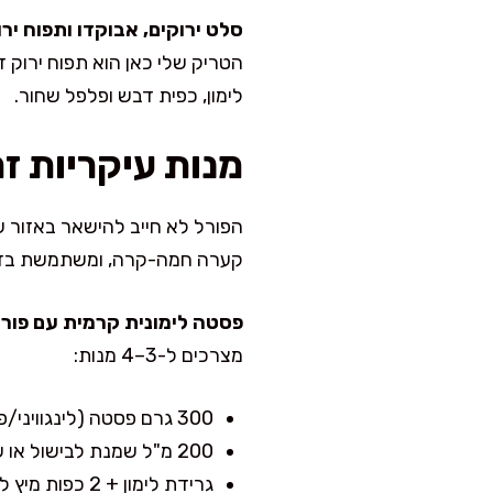
סלט ירוקים, אבוקדו ותפוח יר
הטריק שלי כאן הוא תפוח ירוק דק
לימון, כפית דבש ופלפל שחור.
מנות עיקריות זר
הפורל לא חייב להישאר באזור ש
קערה חמה-קרה, ומשתמשת בדג ה
פסטה לימונית קרמית עם פורל
מצרכים ל-3–4 מנות:
300 גרם פסטה (לינגוויני/פנה)
200 מ"ל שמנת לבישול או שמנת חמוצה + מעט מי בישול
גרידת לימון + 2 כפות מיץ לימון