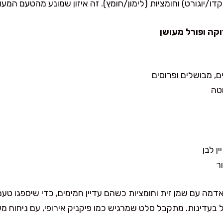
דו/יוגורט) וחומציות (לימון/חומץ). זה איזון שמונע מהטעם המע
קה ופורל מעושן
ר
דמה עם שמן זית וחומציות כשהם עדיין חמימים, כדי שיספגו טעם
עדינות. מתקבל סלט שמרגיש כמו פיקניק אירופי, עם ניחוח מעו