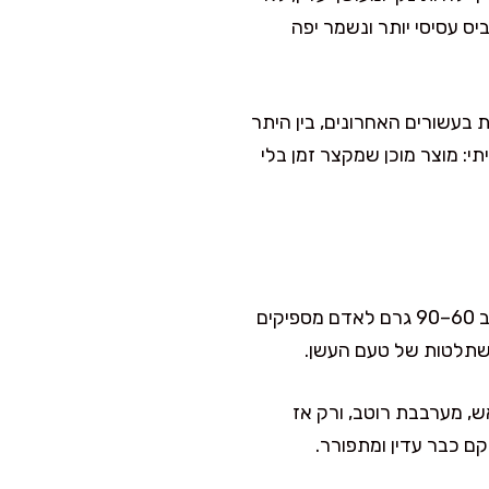
יס עסיסי יותר ונשמר יפה
דגים לנפש עלתה משמעותית בעשורים האחרונים, בין היתר
תי: מוצר מוכן שמקצר זמן בלי
אני מתייחסת לפורל מעושן כמו לתבלין יוקרתי: לא חייבים הרבה ממנו כדי לקבל אפקט גדול. לרוב 60–90 גרם לאדם מספיקים
השתלטות של טעם העשן.
ש, מערבבת רוטב, ורק אז
קם כבר עדין ומתפורר.