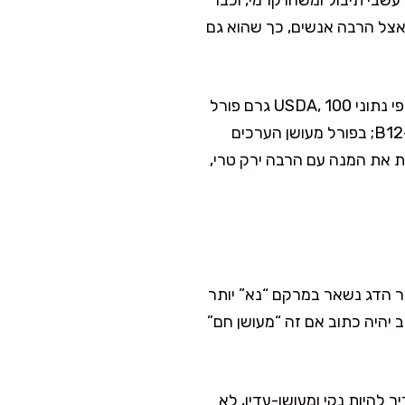
 עשבי תיבול ומשהו קרמי, וכבר
ן אצל הרבה אנשים, כך שהוא גם
מבחינת תזונה ונוחות, דגים מעושנים הם מקור חלבון, ובדגי מים קרים כמו פורל יש גם אומגה 3. לפי נתוני USDA, 100 גרם פורל
(מבושל) מכילים בסביבות 20 גרם חלבון, ובמינים רבים של פורל יש גם תרומה יפה של ויטמין D ו-B12; בפורל מעושן הערכים
נת את המנה עם הרבה ירק טרי,
קר הדג נשאר במרקם “נא” יותר
ב יהיה כתוב אם זה “מעושן חם”
 להיות נקי ומעושן-עדין, לא