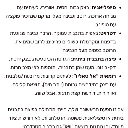
סיציליאנית
: בצק גבוה יחסית, אוורירי, לעיתים עם
מנוחה ארוכה. רוטב וגבינה מעל, מרקם שמזכיר פוקצ׳ה
עם טופינג.
דטרויט
: נאפית בתבנית עמוקה, הרבה גבינה שנוגעת
בדפנות ומקרמלת לשוליים פריכים. לרוב שמים את
הרוטב בפסים מעל הגבינה.
פיצה בתבנית ביתית
: הגרסה הכי נגישה. בצק יחסית
דק-בינוני, מעט שמן בתבנית, ותוספות לפי מצב הרוח.
רומאית “אל טאליו”
: לעיתים קרובות מרובעת/מלבנית,
עם בצק בהידרציה גבוהה (יותר מים), תוצאה קלילה
ואוורירית. דורשת קצת תרגול, אבל שווה.
אם זו הפעם הראשונה שלך, הייתי מתחילה בפיצה בתבנית
ביתית או סיציליאנית פשוטה. הן סלחניות, לא דורשות ציוד
מיוחד, והן נותנות תוצאה “וואו” גם בתנור סטנדרטי.