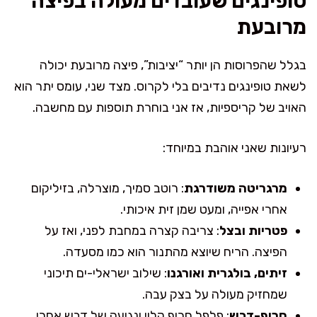
טופינגים שעובדים מעולה בפיצה
מרובעת
בגלל שהפרוסות הן יותר “יציבות”, פיצה מרובעת יכולה
לשאת טופינגים נדיבים בלי לקרוס. מצד שני, עומס יתר הוא
האויב של קריספיות, אז אני בוחרת תוספות עם מחשבה.
רעיונות שאני אוהבת במיוחד:
מרגריטה משודרגת
: רוטב סמיך, מוצרלה, בזיליקום
אחרי אפייה, ומעט שמן זית איכותי.
פטריות ובצל
: צריבה קצרה במחבת לפני, ואז על
הפיצה. הריח שיוצא מהתנור הוא כמו מסעדה.
זיתים, בולגרית ואורגנו
: שילוב ישראלי-ים תיכוני
שמחזיק מעולה על בצק עבה.
חריף-דבש
: פלפל חריף קלוי ונגיעה של דבש אחרי