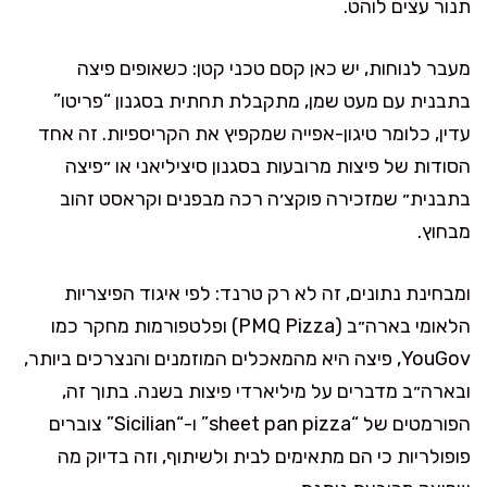
תנור עצים לוהט.
מעבר לנוחות, יש כאן קסם טכני קטן: כשאופים פיצה
בתבנית עם מעט שמן, מתקבלת תחתית בסגנון “פריטו”
עדין, כלומר טיגון-אפייה שמקפיץ את הקריספיות. זה אחד
הסודות של פיצות מרובעות בסגנון סיציליאני או ״פיצה
בתבנית״ שמזכירה פוקצ׳ה רכה מבפנים וקראסט זהוב
מבחוץ.
ומבחינת נתונים, זה לא רק טרנד: לפי איגוד הפיצריות
הלאומי בארה״ב (PMQ Pizza) ופלטפורמות מחקר כמו
YouGov, פיצה היא מהמאכלים המוזמנים והנצרכים ביותר,
ובארה״ב מדברים על מיליארדי פיצות בשנה. בתוך זה,
הפורמטים של “sheet pan pizza” ו-“Sicilian” צוברים
פופולריות כי הם מתאימים לבית ולשיתוף, וזה בדיוק מה