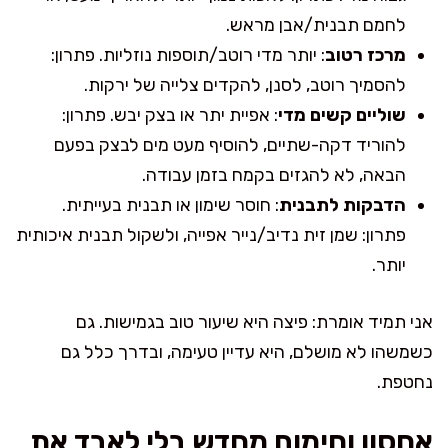
לחמם תבנית/אבן מראש.
מרכז רטוב
: יותר מדי רוטב/תוספות נוזליות. פתרון:
להסמיך רוטב, לסנן, להקדים צלייה של ירקות.
שוליים קשים מדי
: אפיית יתר או בצק יבש. פתרון:
להוריד דקה-שתיים, להוסיף מעט מים לבצק בפעם
הבאה, לא להגזים בקמח בזמן עבודה.
הדבקות לתבנית
: חוסר שימון או תבנית בעייתית.
פתרון: שמן זית נדיב/נייר אפייה, ולשקול תבנית איכותית
יותר.
אני תמיד אומרת: פיצה היא שיעור טוב בגמישות. גם
כשמשהו לא מושלם, היא עדיין טעימה, ובדרך כלל גם
נחטפת.
אחסון וחימום מחדש בלי לאבד את