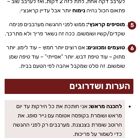
לערבב דקה אחת, לתת לזה 2 דקות, ואז לערבב שוב –
פתאום הכול נהיה
נימוח
יותר אבל עדיין קראנצ׳י.
מוסיפים קראנץ׳:
ממש לפני ההגשה מערבבים פנימה
שקדים/קשיו ושומשום. ככה זה נשאר פריך ולא מתרכך.
טועמים ומכוונים:
אם רוצים יותר חמוץ – עוד לימון. יותר
מתוק – עוד טיפת דבש. יותר “אסייתי” – עוד טיפה שמן
שומשום. זה סלט שמקבל אהבה לפי הטעם בבית.
הערות ושדרוגים
להכנה מראש:
אני חותכת את כל הירקות עד יום
מראש ושומרת בקופסה אטומה עם נייר סופג. את
הרוטב שומרת בצנצנת. מערבבים רק לפני ההגשה
כדי לשמור על פריכות.