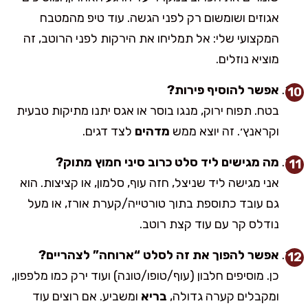
אגוזים ושומשום רק לפני הגשה. עוד טיפ מהמטבח
המקצועי שלי: אל תמליחו את הירקות לפני הרוטב, זה
מוציא נוזלים.
אפשר להוסיף פירות?
בטח. תפוח ירוק, מנגו בוסר או אגס יתנו מתיקות טבעית
וקראנץ׳. זה יוצא ממש
מדהים
לצד דגים.
מה מגישים ליד סלט כרוב סיני חמוץ מתוק?
אני מגישה ליד שניצל, חזה עוף, סלמון, או קציצות. הוא
גם עובד כתוספת בתוך טורטייה/קערת אורז, או מעל
נודלס קר עם עוד קצת רוטב.
אפשר להפוך את זה לסלט “ארוחה” לצהריים?
כן. מוסיפים חלבון (עוף/טופו/טונה) ועוד ירק כמו מלפפון,
ומקבלים קערה גדולה,
בריא
ומשביע. אם רוצים עוד