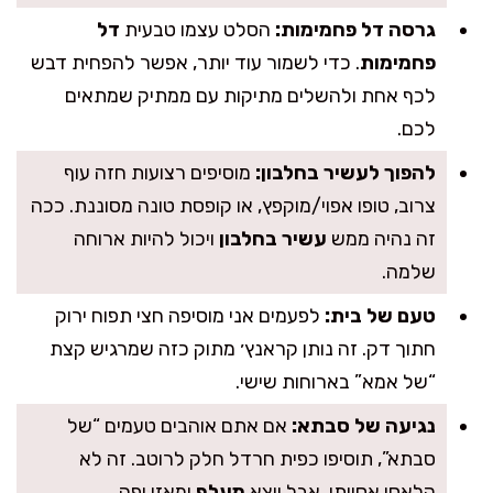
גרסה דל פחמימות:
הסלט עצמו טבעית
דל
פחמימות
. כדי לשמור עוד יותר, אפשר להפחית דבש
לכף אחת ולהשלים מתיקות עם ממתיק שמתאים
לכם.
להפוך לעשיר בחלבון:
מוסיפים רצועות חזה עוף
צרוב, טופו אפוי/מוקפץ, או קופסת טונה מסוננת. ככה
זה נהיה ממש
עשיר בחלבון
ויכול להיות ארוחה
שלמה.
טעם של בית:
לפעמים אני מוסיפה חצי תפוח ירוק
חתוך דק. זה נותן קראנץ׳ מתוק כזה שמרגיש קצת
“של אמא” בארוחות שישי.
נגיעה של סבתא:
אם אתם אוהבים טעמים “של
סבתא”, תוסיפו כפית חרדל חלק לרוטב. זה לא
קלאסי אסייתי, אבל יוצא
מעלף
ומאזן יפה.