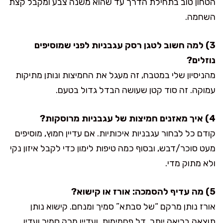
הטחון טוב בתחילת הדרך עד שהוא משנה צבע ומקבל קצת
השחמה.
3) למה חשוב לטגן רסק עגבניות לפני שמוסיפים
נוזלים?
מהניסיון שלי במטבח, זה מעגל את החמיצות ונותן מתיקות
עמוקה. זה סוד קטן שעושה הבדל גדול בטעם.
4) איך מאזנים חמיצות של עגבניות מרוסקות?
קודם כל לבחור עגבניות איכותיות. אם עדיין חמוץ, מוסיפים
מעט סוכר/דבש, ובסוף כמה טיפות לימון כדי לקבל איזון נקי
ולא מתוק מדי.
5) מה עדיף להסמכה: אורז או קישוא?
אורז נותן מרקם “של סבתא” סמיך ומנחם. קישוא נותן
תוצאה בריאה יותר, דל פחמימות, ועדיין מרק סמיך ועדין.