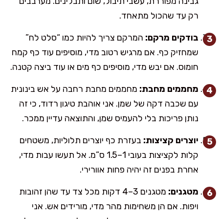
גבינה מפוררת, עשבי תיבול, שום ותבלינים. מערבבים
רק עד שהכול מתאחד.
בודקים מרקם:
המרקם צריך להיות כמו “סלט לח”
שמחזיק כף. אם מרגיש רטוב מדי, מוסיפים עוד כף קמח
חומוס. אם יבש מדי, מוסיפים כף מים או עוד ביצה קטנה.
מחממים מחבת:
מחממים מחבת רחבה על אש בינונית
עם שכבה דקה של שמן. אני אוהבת טיגון רדוד, כי זה
נותן פריכות בלי להעמיס שמן, והתוצאה עדיין ממכר.
יוצרים קציצות:
בעזרת כף יוצרים תלוליות, משטחים
קלות לקציצות בעובי 1–1.5 ס”מ. אל תעשו עבות מדי,
אחרת בפנים זה יהיה פחות אוורירי.
מטגנים:
מטגנים 3–4 דקות מכל צד עד שהן זהובות
ויפות. אם הן משחימות מהר מדי, מורידים אש. אני