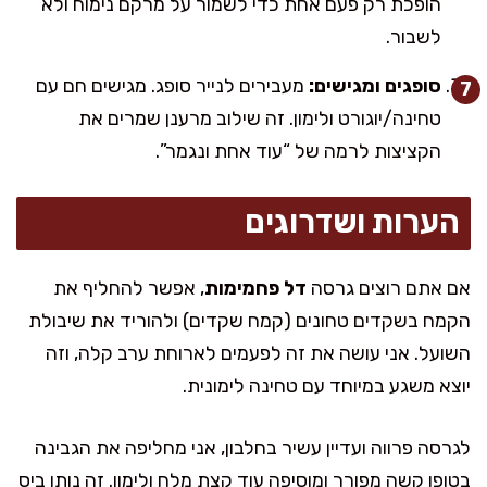
הופכת רק פעם אחת כדי לשמור על מרקם נימוח ולא
לשבור.
סופגים ומגישים:
מעבירים לנייר סופג. מגישים חם עם
טחינה/יוגורט ולימון. זה שילוב מרענן שמרים את
הקציצות לרמה של “עוד אחת ונגמר”.
הערות ושדרוגים
אם אתם רוצים גרסה
דל פחמימות
, אפשר להחליף את
הקמח בשקדים טחונים (קמח שקדים) ולהוריד את שיבולת
השועל. אני עושה את זה לפעמים לארוחת ערב קלה, וזה
יוצא משגע במיוחד עם טחינה לימונית.
לגרסה פרווה ועדיין עשיר בחלבון, אני מחליפה את הגבינה
בטופו קשה מפורר ומוסיפה עוד קצת מלח ולימון. זה נותן ביס