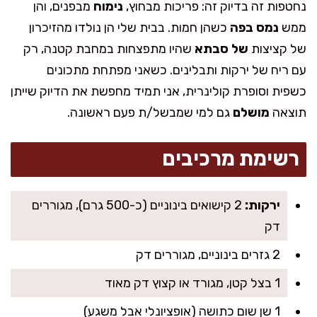
נחטפות זה בדיוק זה: פריכות מבחוץ,
נימוח
מבפנים, והן
ממש
נמס בפה
כשהן חמות. בבית שלי הן נולדו מהזיכרון
של קציצות
של סבתא
שהיו מתפצחות במחבת קטנה, רק
עם ריח של ירקות ותבלינים. כשאני מפתחת מתכונים
כשפית וסופרת קולינרית, אני תמיד מחפשת את הדיוק שייתן
תוצאה
מושלם
גם למי שמבשל/ת פעם ראשונה.
רשימת מרכיבים
ירקות:
2 קישואים בינוניים (כ-500 גרם), מגוררים
דק
2 גזרים בינוניים, מגוררים דק
1 בצל קטן, מגורד או קצוץ דק מאוד
1 שן שום כתושה (אופציונלי אבל משגע)