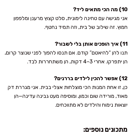
10) מה הכי מתאים ליד?
אני מגישה עם טחינה לימונית, סלט קצוץ מרענן ומלפפון
חמוץ. זה שילוב של בית, וזה תמיד נחטף.
11) איך הופכים אותן בלי לשבור?
תנו להן “להיאטם” קודם. אם תנסו להפוך לפני שנוצר קרום,
הן יתפרקו. אחרי 3–4 דקות, הן משתחררות לבד.
12) אפשר להכין לילדים בררנים?
כן, זו אחת המנות הכי מוצלחות אצלי בבית. אני מגררת דק
מאוד, מורידה שום וכמון, ומוסיפה מעט גבינה עדינה—הן
יוצאות נימוח והילדים לא מתווכחים.
מתכונים נוספים: