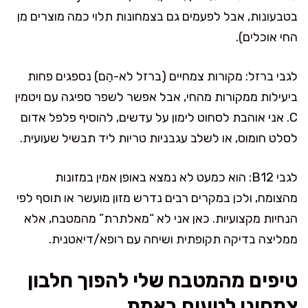
בטבעונות, אבל לפעמים גם בצמחונות תלוי כמה מוצרים מן
החי אוכלים).
לגבי ברזל: מקורות צמחיים (ברזל לא-הֵם) נספגים פחות
ביעילות ממקורות מהחי, אבל אפשר לשפר ספיגה עם ויטמין
C. אני אוהבת לסחוט לימון על עדשים, להוסיף פלפל אדום
לסלט חומוס, או לשלב עגבניות טריות ליד תבשיל שעועית.
לגבי B12: הוא כמעט לא נמצא באופן אמין במזונות
מהצומח, ולכן במקרים רבים נדרש מזון מועשר או תוסף לפי
הנחיות מקצועיות. כאן אני לא “מאלתרת” מהמטבח, אלא
ממליצה בדיקה תקופתית ושיחה עם רופא/דיאטנית.
טיפים מהמטבח שלי להפוך חלבון
צמחוני לטעים באמת