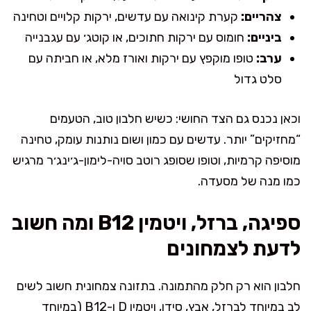
צהריים:
קערת קינואה עם עדשים, ירקות קלויים וטחינה
ביניים:
חומוס עם ירקות חתוכים, או קוטג׳ עם עגבנייה
ערב:
טופו מוקפץ עם ירקות ואורז מלא, או חביתה עם
סלט גדול
וכאן נכנס גם הצד החושי: כשיש חלבון טוב, הטעמים
“מחזיקים” יותר. עדשים עם כמון ושום נותנות עומק, טחינה
מוסיפה קרמיות, וטופו שסופג רוטב סויה-לימון-ג׳ינג׳ר מרגיש
כמו מנה של מסעדה.
ספיגה, ברזל, ויטמין B12 ומה חשוב
לדעת לצמחונים
חלבון הוא רק חלק מהתמונה. בתזונה צמחונית חשוב לשים
לב במיוחד לברזל, אבץ, סידן, ויטמין D ו-B12 (במיוחד