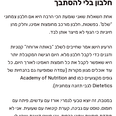
חלבון בלי להסתבך
אחת השאלות שאני שומעת הכי הרבה היא אם חלבון צמחוני
“שלם”. בפשטות, חלבון מורכב מחומצות אמינו, וחלק מהן
חיוניות כי הגוף לא מייצר אותן לבד.
הרעיון הישן אמר שחייבים לשלב “באותה ארוחה” קטניות
ודגנים כדי לקבל חלבון מלא. היום הגישה המקובלת יותר
היא שאפשר לקבל את כל חומצות האמינו לאורך היום, כל
עוד אוכלים מגוון מקורות (עמדה שמופיעה גם בהנחיות של
גופים מקצועיים כמו Academy of Nutrition and
Dietetics לגבי תזונה צמחונית).
במטבח, זה יוצא טבעי לגמרי: אורז עם עדשים, פיתה עם
חומוס, טוסט עם גבינה, קערת קינואה עם שעועית. אני לא
מודדת חומצות אמינו בכפית, אני פשוט דואגת שיהיו לי