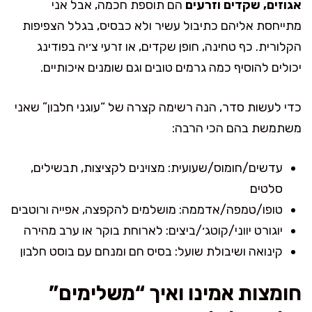
אגוזים, שקדים וזרעים
הם תוספת חכמה, אבל אני
מתייחסת אליהם כתיבול עשיר ולא כבסיס, בגלל הצפיפות
הקלורית. כף טחינה, חופן שקדים, או זרעי צ׳יה בפודינג
יכולים להוסיף כמה גרמים טובים וגם שומנים איכותיים.
כדי לעשות סדר, הנה רשימה קצרה של “עוגני חלבון” שאני
משתמשת בהם הכי הרבה:
עדשים/חומוס/שעועית: מצוינים לקציצות, תבשילים,
סלטים
טופו/טמפה/אדממה: מושלמים להקפצה, אפייה ורוטבים
יוגורט יווני/קוטג׳/ביצים: לארוחת בוקר או ערב מהירה
קינואה ושיבולת שועל: בסיס חם ומנחם עם בוסט חלבון
חומצות אמינו ואיך “משלימים”