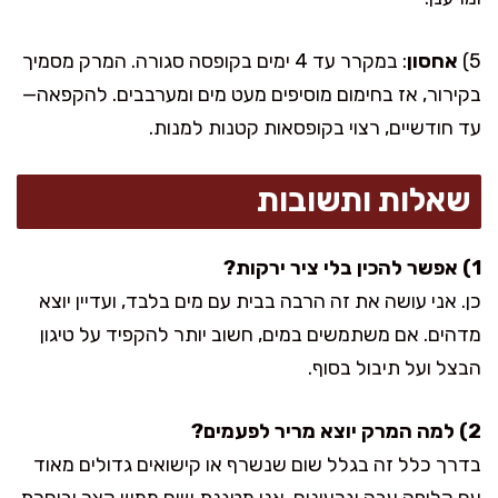
5)
אחסון
: במקרר עד 4 ימים בקופסה סגורה. המרק מסמיך
בקירור, אז בחימום מוסיפים מעט מים ומערבבים. להקפאה—
עד חודשיים, רצוי בקופסאות קטנות למנות.
שאלות ותשובות
1) אפשר להכין בלי ציר ירקות?
כן. אני עושה את זה הרבה בבית עם מים בלבד, ועדיין יוצא
מדהים. אם משתמשים במים, חשוב יותר להקפיד על טיגון
הבצל ועל תיבול בסוף.
2) למה המרק יוצא מריר לפעמים?
בדרך כלל זה בגלל שום שנשרף או קישואים גדולים מאוד
עם קליפה עבה וגרעינים. אני מטגנת שום ממש קצר ובוחרת