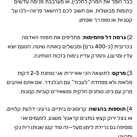
כבר הופך את המרק לחלבי), או מערבבת פנימה עדשים
כתומות מבושלות. אם חשוב לכם להישאר פרווה—לכו על
קטניות או טופו רך שטחון.
2)
גרסה דל פחמימות
: מחליפים את תפוחי האדמה
בכרובית (כ-400 גרם) ומבשלים באותה שיטה. הטעם יוצא
עדין ומרענן, והמרק עדיין נימוח בזכות הטחינה.
3)
מרקם
: לתוצאה הכי אוורירית אני טוחנת 2-3 דקות
מלאות ולא מפחדת “לעבוד” עם הבלנדר. אם אתם אוהבים
מרק עם ביס, טוחנים חלקית ומשאירים קוביות קטנות.
4)
תוספות בהגשה
: קרוטונים ביתיים, גרעיני דלעת קלויים,
או בצל ירוק קצוץ נותנים קראנץ' משגע. לפעמים אני
מוסיפה גם גרידת לימון מעל—זה סוד קטן שנותן ריח נקי
ומרענן.