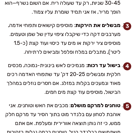
30-45 שניות, רק עד שעולה ריח. אם השום נשרף—הוא
הופך מריר, אז אני תמיד שומרת עליו צמוד.
מבשלים את הירקות
: מוסיפים קישואים ותפוחי אדמה,
מערבבים דקה כדי שיקבלו ציפוי עדין של שמן וטעמים.
מוסיפים ציר ירקות או מים עד כיסוי ועוד קצת (כ-1.5
ליטר), מתבלים במלח ופלפל ומביאים לרתיחה.
בישול עד רכות
: מנמיכים לאש בינונית-נמוכה, מכסים
חלקית ומבשלים 20-25 דק' עד שתפוחי האדמה רכים
מאוד ונמעכים בקלות במזלג. אם חסרים נוזלים במהלך
הבישול, מוסיפים עוד קצת מים חמים.
טוחנים למרקם מושלם
: מכבים את האש וטוחנים. אני
אוהבת לטחון עם בלנדר מוט בתוך הסיר עד מרקם חלק
ממש, כי זה נותן תוצאה אוורירית ומעלפת. אם אתם
משתמשים בבלנדר רגיל, טוחנים בכמה נגלות בזהירות,