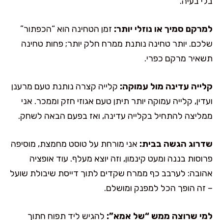
בלי בעיה.
למרקם סמיך או נוזלי יותר:
זמן הטחינה הוא “הכפתור”
שלכם. יותר טחינה נותנת ממרח חלק יותר; פחות טחינה
תשאיר מרקם כפרי.
קלייה עדינה מול עמוקה:
קלייה קצרה נותנת טעם מרענן
ועדין, קלייה עמוקה יותר תיתן טעם אגוזי חזק וממכר. אני
ממליצה להתחיל בקלייה עדינה, ואז בפעם הבאה לשחק.
שדרוג הגשה בבית:
אני מורחת על טוסט מחמצת, מוסיפה
פרוסות בננה ומעט קינמון, וזה יוצא מעלף. עוד אופציה
אהובה: לערבב כף ממרח שקדים לתוך דייסת שיבולת שועל
– זה הופך הכל למפנק ומושלם.
למי שרוצה ממש “של אמא”:
להגיש ליד תפוח חתוך