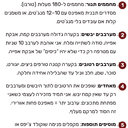
מחממים תנור
: מחממים ל-180 מעלות (טורבו).
מסדרים תבנית מאפינס עם 10–12 מנג’טים, או משמנים
קלות אם עובדים בלי מנג’טים.
מערבבים יבשים
: בקערה גדולה מערבבים קמח, אבקת
אפייה, סודה לשתייה ומלח. אני אוהבת לערבב 10 שניות
עם מטרפה רק כדי שלא יהיו “כיסים” של אבקת אפייה.
מערבבים רטובים
: בקערה קטנה טורפים ביצים, יוגורט,
סוכר, שמן, חלב ווניל עד שהבלילה אחידה וחלקה.
מאחדים
: שופכים את הרטובים לתוך היבשים ומערבבים
רק עד שאין קמח יבש. אני תמיד מזכירה לעצמי כשאני
מפתחת מתכונים: ערבוב יתר = מאפינס פחות אוורירי.
זה הסוד למרקם מעלף.
מוסיפים תוספות
: מקפלים פנימה שוקולד צ’יפס או