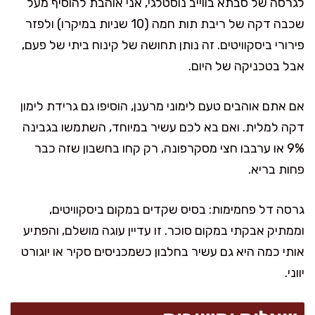
לגרסה של סבתא בווייב נוסטלגי, אני אוהבת להוסיף מעל
שכבה דקה של ריבת תות חמה (10 שניות במיקרו) ולפזר
פירורי ביסקוויטים. זה נותן תחושה של קינוח ביתי של פעם,
אבל בטכניקה של היום.
אם אתם אוהבים טעם לימוני מרענן, הוסיפו גם גרידת לימון
דקה למלית. ואם בא לכם עשיר במיוחד, השתמשו בגבינה
9% או ערבבו חצי מסקרפונה, רק קחו בחשבון שזה כבר
פחות בריא.
גרסה דל פחמימות: בסיס שקדים במקום ביסקוויטים,
וממתיק אבקתי במקום סוכר. זו עדיין עוגה מושלם, והפתיע
אותי כמה היא גם עשיר בחלבון כשמכניסים סקיר או יוגורט
יווני.